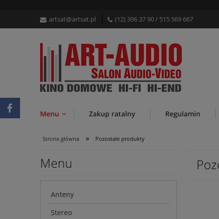
artsat@artsat.pl
(12) 396 37 90
/
515 569 667
Menu
Zakup ratalny
Regulamin
»
Strona główna
Pozostałe produkty
Menu
Poz
Anteny
Stereo