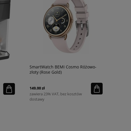
SmartWatch BEMI Cosmo Różowo-
złoty (Rose Gold)
149,00 zł
zawiera 23% VAT, bez kosztów
dostawy