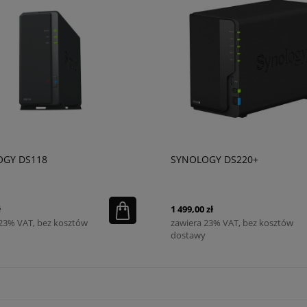
OGY DS118
SYNOLOGY DS220+
ł
1 499,00 zł
 23% VAT, bez kosztów
zawiera 23% VAT, bez kosztów
dostawy