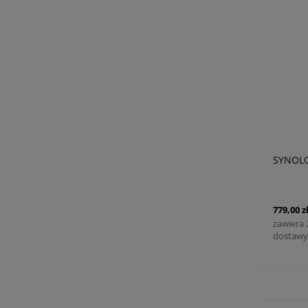
SYNOL
779,00 z
zawiera
dostawy