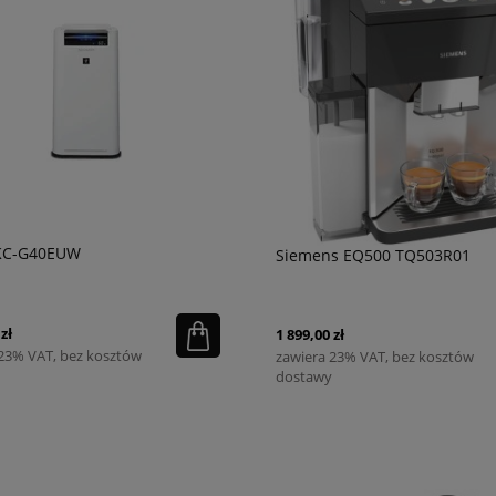
KC-G40EUW
Siemens EQ500 TQ503R01
zł
1 899,00 zł
 23% VAT, bez kosztów
zawiera 23% VAT, bez kosztów
dostawy