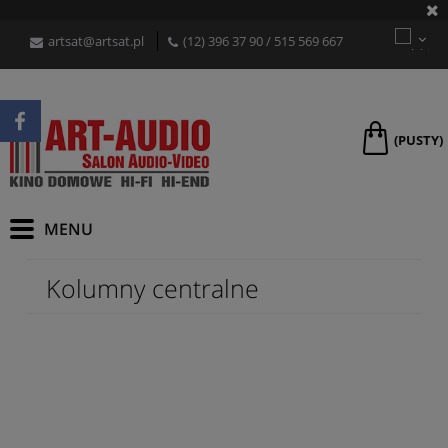
artsat@artsat.pl
(12) 396 37 90
/
515 569 667
(PUSTY)
Kolumny centralne