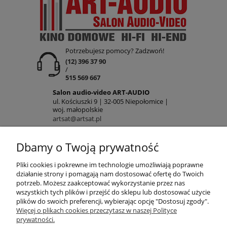
Potrzebujesz pomocy? Zadzwoń!
(12) 396 37 90
/
515 569 667
Salon audio-video ART-AUDIO
ul. Kościuszki 9 | 32-005 Niepołomice |
woj. małopolskie
artsat@artsat.pl
ART-AUDIO na FB
Dbamy o Twoją prywatność
NIP: 6782225502 | REGON: 120645712
POMOC
Pliki cookies i pokrewne im technologie umożliwiają poprawne
działanie strony i pomagają nam dostosować ofertę do Twoich
potrzeb. Możesz zaakceptować wykorzystanie przez nas
wszystkich tych plików i przejść do sklepu lub dostosować użycie
MOJE KONTO
plików do swoich preferencji, wybierając opcję "Dostosuj zgody".
Więcej o plikach cookies przeczytasz w naszej Polityce
prywatności.