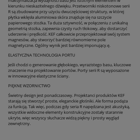
maksymalizacja wydajności basu jest istotnym elementem w
kierunku nieskazitelnego dźwięku. Przetworniki niskotonowe serii
R są zbudowane przy użyciu dwuczęściowej struktury, w której
płytka wklęsła aluminiowa skóra znajduje się na szczycie
papierowego stożka. Ta duża sztywność, w połączeniu z unikalną
geometrią stożka, zapewnia czysty ruch tłokowy, aby dostarczyć
uderzenie i prędkość. KEF całkowicie przeprojektował swój system
magnesów, aby stworzyć bardziej równomierne pole
magnetyczne. Ogólny wynik jest bardziej imponujący.ę.
ELASTYCZNA TECHNOLOGIA PORTU
Jeśli chodzi o generowanie głębokiego, wyrazistego basu, kluczowe
znaczenie ma projektowanie portów. Porty serii R są wyposażone
w innowacyjne elastyczne ściany.
PIĘKNE WZORNICTWO
Świetny design jest ponadczasowy. Projektanci produktów KEF
starają się stworzyć proste, eleganckie głośniki. Ale forma podąża
za funkcją. Tak więc, podczas gdy seria R napędzana jest akustyką,
wszystkie widoczne elementy konstrukcyjne zostały starannie
ukryte, więc wszyscy słuchacze widzą piękny i prosty wygląd
zewnętrzny.