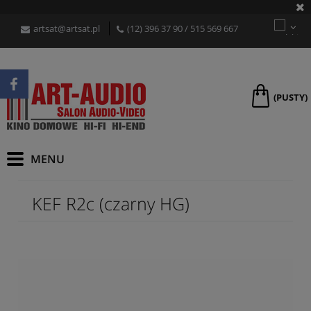
artsat@artsat.pl
(12) 396 37 90
/
515 569 667
(PUSTY)
KEF R2c (czarny HG)