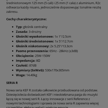
średniotonowym 125 mm (5 cali) i 25 mm (1 cala) z aluminium, R2c
odtwarza każdy niuans, jednocześnie dopasowując tonalnie resztę
zakresu.
Cechy charakterystyczne:
Typ:
głośnik centralny
Zasada:
3-drożny
Głośniki wysokotonowe:
1x 1"/2.5cm
Głośniki średniotonowe:
1x 5"/12.7cm
Głośnik niskotonowy:
2x 5.25"/13.3cm
Pasmo przenoszenia:
65Hz - 28kHz (±3dB)
Obciążenie:
25W-150W
Impedancja:
8Ω
Czułość:
87dB
Wymiary (SxWxG):
530x170x305mm
Waga:
14.40kg
SERIA R
Nowa seria KEF R została całkowicie przebudowana od podstaw.
Dziesięciolecia doświadczeń KEF i nieokiełznana pasja do muzyki
łączą się w nowej serii R. Łączy innowacje z serii Reference z
nowymi technologiami i sprawia że nowa seria R zapewnia więcej
szczegółów, głębszy wgląd i większe emocje.