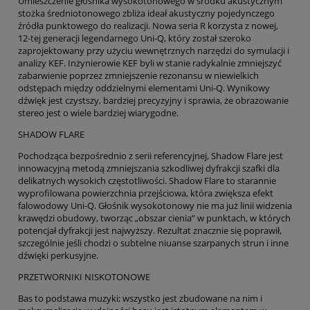
Umieszczenie głośnika wysokotonowego w środku akustycznym
stożka średniotonowego zbliża ideał akustyczny pojedynczego
źródła punktowego do realizacji. Nowa seria R korzysta z nowej,
12-tej generacji legendarnego Uni-Q, który został szeroko
zaprojektowany przy użyciu wewnętrznych narzędzi do symulacji i
analizy KEF. Inżynierowie KEF byli w stanie radykalnie zmniejszyć
zabarwienie poprzez zmniejszenie rezonansu w niewielkich
odstępach między oddzielnymi elementami Uni-Q. Wynikowy
dźwięk jest czystszy, bardziej precyzyjny i sprawia, że obrazowanie
stereo jest o wiele bardziej wiarygodne.
SHADOW FLARE
Pochodząca bezpośrednio z serii referencyjnej, Shadow Flare jest
innowacyjną metodą zmniejszania szkodliwej dyfrakcji szafki dla
delikatnych wysokich częstotliwości. Shadow Flare to starannie
wyprofilowana powierzchnia przejściowa, która zwiększa efekt
falowodowy Uni-Q. Głośnik wysokotonowy nie ma już linii widzenia
krawędzi obudowy, tworząc „obszar cienia” w punktach, w których
potencjał dyfrakcji jest najwyższy. Rezultat znacznie się poprawił,
szczególnie jeśli chodzi o subtelne niuanse szarpanych strun i inne
dźwięki perkusyjne.
PRZETWORNIKI NISKOTONOWE
Bas to podstawa muzyki; wszystko jest zbudowane na nim i