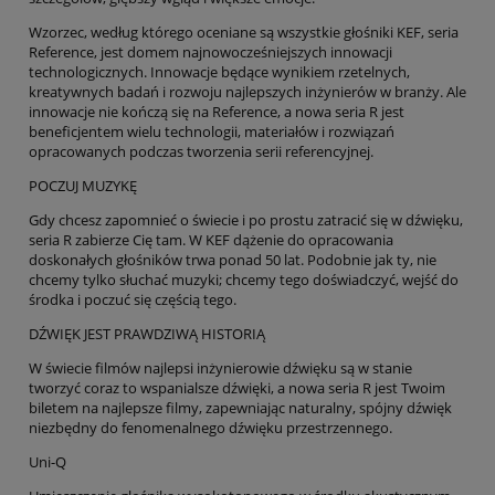
Wzorzec, według którego oceniane są wszystkie głośniki KEF, seria
Reference, jest domem najnowocześniejszych innowacji
technologicznych. Innowacje będące wynikiem rzetelnych,
kreatywnych badań i rozwoju najlepszych inżynierów w branży. Ale
innowacje nie kończą się na Reference, a nowa seria R jest
beneficjentem wielu technologii, materiałów i rozwiązań
opracowanych podczas tworzenia serii referencyjnej.
POCZUJ MUZYKĘ
Gdy chcesz zapomnieć o świecie i po prostu zatracić się w dźwięku,
seria R zabierze Cię tam. W KEF dążenie do opracowania
doskonałych głośników trwa ponad 50 lat. Podobnie jak ty, nie
chcemy tylko słuchać muzyki; chcemy tego doświadczyć, wejść do
środka i poczuć się częścią tego.
DŹWIĘK JEST PRAWDZIWĄ HISTORIĄ
W świecie filmów najlepsi inżynierowie dźwięku są w stanie
tworzyć coraz to wspanialsze dźwięki, a nowa seria R jest Twoim
biletem na najlepsze filmy, zapewniając naturalny, spójny dźwięk
niezbędny do fenomenalnego dźwięku przestrzennego.
Uni-Q