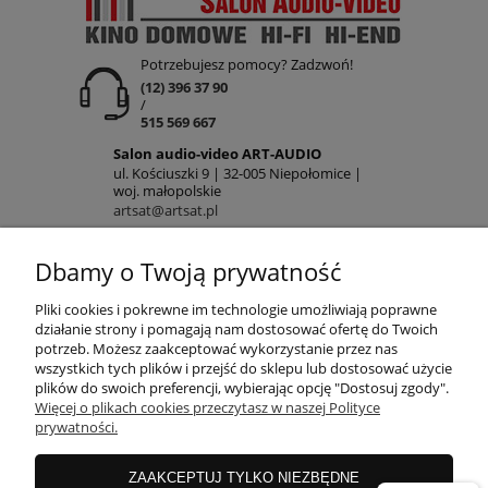
Potrzebujesz pomocy? Zadzwoń!
(12) 396 37 90
/
515 569 667
Salon audio-video ART-AUDIO
ul. Kościuszki 9 | 32-005 Niepołomice |
woj. małopolskie
artsat@artsat.pl
ART-AUDIO na FB
NIP: 6782225502 | REGON: 120645712
Dbamy o Twoją prywatność
POMOC
Pliki cookies i pokrewne im technologie umożliwiają poprawne
działanie strony i pomagają nam dostosować ofertę do Twoich
potrzeb. Możesz zaakceptować wykorzystanie przez nas
wszystkich tych plików i przejść do sklepu lub dostosować użycie
MOJE KONTO
plików do swoich preferencji, wybierając opcję "Dostosuj zgody".
Więcej o plikach cookies przeczytasz w naszej Polityce
prywatności.
PŁATNOŚCI
ZAAKCEPTUJ TYLKO NIEZBĘDNE