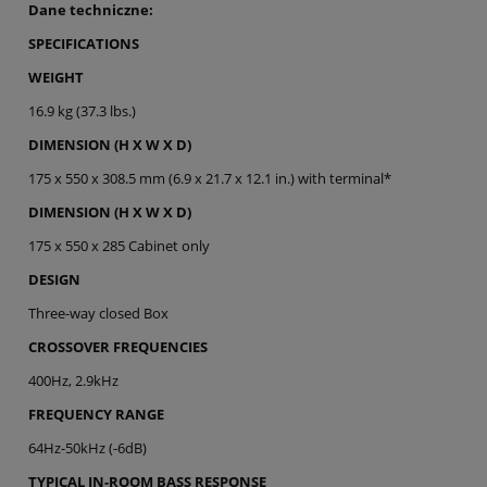
Dane techniczne:
SPECIFICATIONS
WEIGHT
16.9 kg (37.3 lbs.)
DIMENSION (H X W X D)
175 x 550 x 308.5 mm (6.9 x 21.7 x 12.1 in.) with terminal*
DIMENSION (H X W X D)
175 x 550 x 285 Cabinet only
DESIGN
Three-way closed Box
CROSSOVER FREQUENCIES
400Hz, 2.9kHz
FREQUENCY RANGE
64Hz-50kHz (-6dB)
TYPICAL IN-ROOM BASS RESPONSE