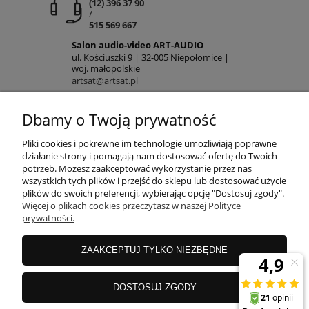
(12) 396 37 90
/
515 569 667
Salon audio-video ART-AUDIO
ul. Kościuszki 9 | 32-005 Niepołomice |
woj. małopolskie
artsat@artsat.pl
ART-AUDIO na FB
NIP: 6782225502 | REGON: 120645712
Dbamy o Twoją prywatność
POMOC
Pliki cookies i pokrewne im technologie umożliwiają poprawne
działanie strony i pomagają nam dostosować ofertę do Twoich
potrzeb. Możesz zaakceptować wykorzystanie przez nas
wszystkich tych plików i przejść do sklepu lub dostosować użycie
MOJE KONTO
plików do swoich preferencji, wybierając opcję "Dostosuj zgody".
Więcej o plikach cookies przeczytasz w naszej Polityce
prywatności.
PŁATNOŚCI
ZAAKCEPTUJ TYLKO NIEZBĘDNE
INFORMACJE
DOSTOSUJ ZGODY