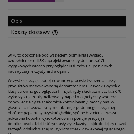
Opis
Koszty dostawy
Cena nie zawiera ewentualnych kosztów płatności
SX70 to doskonałe pod względem brzmienia i wyglądu
uzupełnienie serii SX zaprojektowanej by dostarczać Ci
wyjątkowych wrażeń przy oglądaniu filmów uzupełnionych
nadzwyczajnie czystymi dialogami.
Wszystkie decyzje podejmowane w procesie tworzenia naszych
produktów motywowane są dostarczeniem Ci dźwięku wysokiej
klasy zarówno gdy oglądasz film, jak i gdy słuchasz muzyki. SX70
wykorzystuje zoptymalizowany napęd magnetyczny woofera
odpowiedzialny za znakomicie kontrolowany, mocny bas. W
głośniku zastosowaliśmy membranę z poddanego specjalnej
obróbce papieru by uzyskać gładkie, spójne brzmienie. Nasza
jedwabna kopułka wysokotonowa imponuje precyzją i
detalicznością dzięki którym usłyszysz każdy, najdrobniejszy nawet
szczegół odsłuchiwanej muzyki czy ścieżki dźwiękowej oglądanego