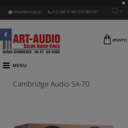
artsat@artsat.pl
(12) 396 37 90
/
515 569 667
(PUSTY)
Cambridge Audio SX-70