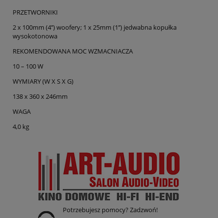
PRZETWORNIKI
2 x 100mm (4’’) woofery; 1 x 25mm (1’’) jedwabna kopułka
wysokotonowa
REKOMENDOWANA MOC WZMACNIACZA
10 – 100 W
WYMIARY (W X S X G)
138 x 360 x 246mm
WAGA
4,0 kg
Potrzebujesz pomocy? Zadzwoń!