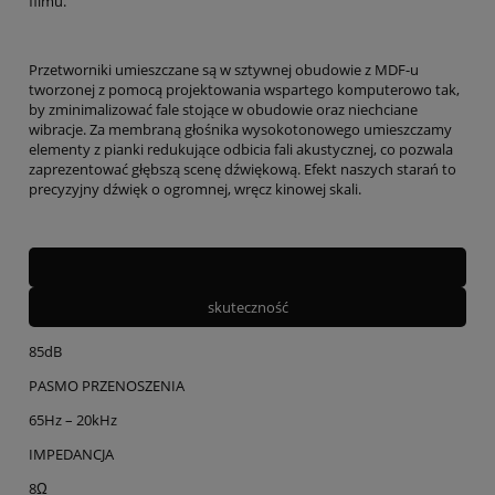
filmu.
Przetworniki umieszczane są w sztywnej obudowie z MDF-u
tworzonej z pomocą projektowania wspartego komputerowo tak,
by zminimalizować fale stojące w obudowie oraz niechciane
wibracje. Za membraną głośnika wysokotonowego umieszczamy
elementy z pianki redukujące odbicia fali akustycznej, co pozwala
zaprezentować głębszą scenę dźwiękową. Efekt naszych starań to
precyzyjny dźwięk o ogromnej, wręcz kinowej skali.
skuteczność
85dB
PASMO PRZENOSZENIA
65Hz – 20kHz
IMPEDANCJA
8Ω