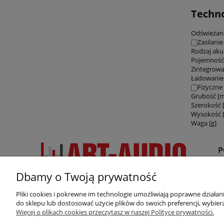
Techno
Odświeżani
Zasilanie
Rodzaj ak
Pojemność
Zintegrow
Ładowanie
Fizyczne
Grubość [
Szerokość
Wysokość 
Waga [g]
Dbamy o Twoją prywatność
R
Pliki cookies i pokrewne im technologie umożliwiają poprawne działa
Z
do sklepu lub dostosować użycie plików do swoich preferencji, wybiera
Potrzebujesz pomocy? Zadzwoń!
Więcej o plikach cookies przeczytasz w naszej Polityce prywatności.
(12) 396 37 90
/
515 569 667