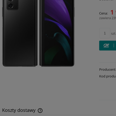
Cena 
1 
Cena:
płatn
zawiera 2
szt
Producent
Kod produ
Koszty dostawy