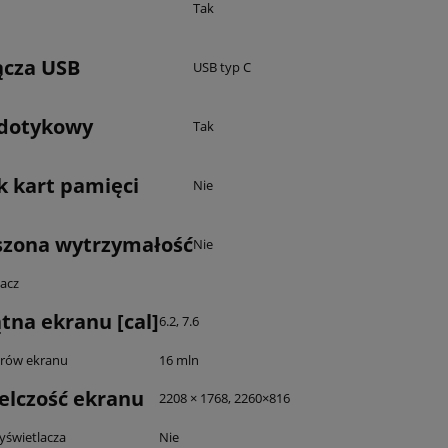
Tak
ącza USB
USB typ C
 dotykowy
Tak
k kart pamięci
Nie
szona wytrzymałość
Nie
acz
tna ekranu [cal]
6.2, 7.6
orów ekranu
16 mln
elczość ekranu
2208 × 1768, 2260×816
świetlacza
Nie