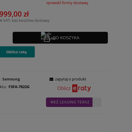
sprawdź formy dostawy
nie zawiera ewentualnych kosztów
999,00 zł
ości
3% VAT, bez kosztów dostawy
.
DO KOSZYKA
:
Samsung
zapytaj o produkt
ktu:
F3FA-7822G
WEŹ LEASING TERAZ