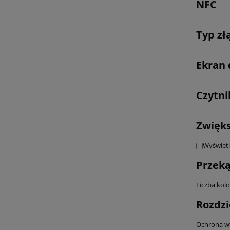
NFC
Typ zł
Ekran
Czytni
Zwięk
Wyświetl
Przeką
Liczba kol
Rozdzi
Ochrona wy