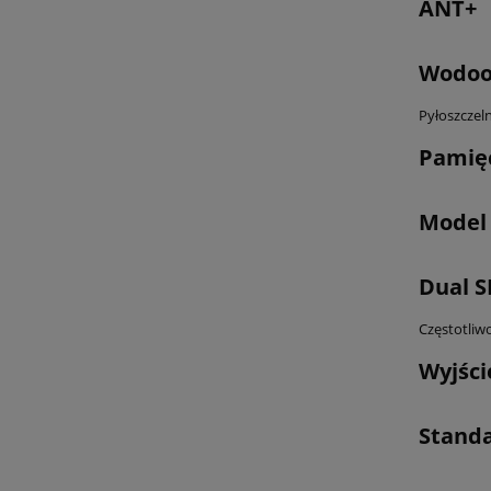
ANT+
Wodoo
Pyłoszczel
Pamię
Model
Dual S
Częstotliw
Wyjśc
Standa