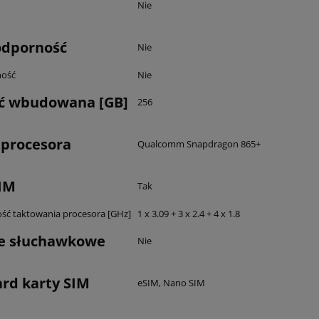
Nie
dporność
Nie
ność
Nie
ć wbudowana [GB]
256
 procesora
Qualcomm Snapdragon 865+
IM
Tak
ość taktowania procesora [GHz]
1 x 3.09 + 3 x 2.4 + 4 x 1.8
ie słuchawkowe
Nie
rd karty SIM
eSIM, Nano SIM