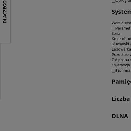
DLACZEGO MY ?
Oprogra
System
Wersja sy
Paramet
Seria
Kolor obu
Słuchawki 
Ładowarka
Pozostałe 
Załączona
Gwarancja
Technicz
Pamię
Liczba
DLNA