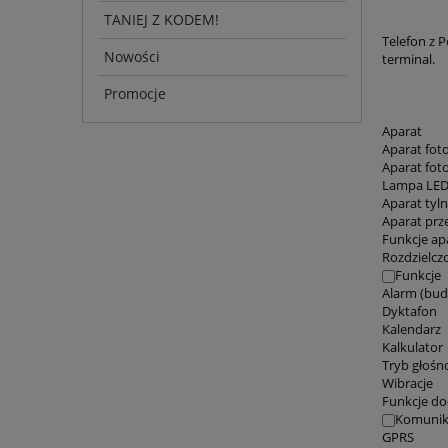
TANIEJ Z KODEM!
Telefon z P
Nowości
terminal.
Promocje
Aparat
Aparat foto
Aparat fot
Lampa LE
Aparat tyl
Aparat prz
Funkcje ap
Rozdzielcz
Funkcje
Alarm (bud
Dyktafon
Kalendarz
Kalkulator
Tryb głoś
Wibracje
Funkcje d
Komunik
GPRS