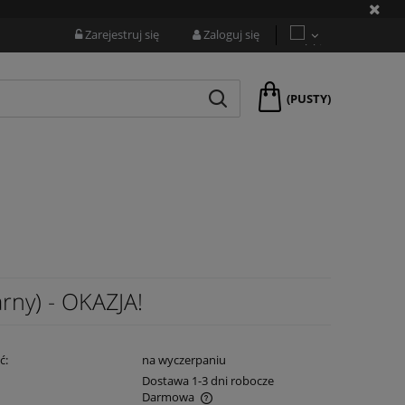
Zarejestruj się
Zaloguj się
(PUSTY)
ny) - OKAZJA!
ć:
na wyczerpaniu
:
Dostawa 1-3 dni robocze
Darmowa