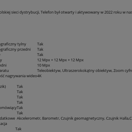
Cena nie zawiera ewentualnych kosztów
olskiej sieci dystrybucji, Telefon był otwarty i aktywowany w 2022 roku w n
płatności
graficzny tylny
Tak
ograficzny przedni
Tak
D
Tak
ny
12 Mpx + 12 Mpx + 12 Mpx
edni
10 Mpx
aratu
Teleobiektyw, Ultraszerokokątny obiektyw, Zoom cyf
ość nagrywania wideo
4K
zik)
Tak
Tak
Tak
Tak
nomówiący
Tak
Tak
odatkowe
Akcelerometr,
Barometr, Czujnik geomagnetyczny,
Czujnik Halla,
C
acja
Tak