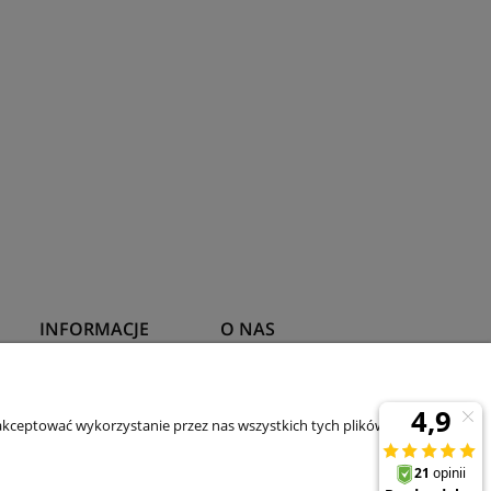
INFORMACJE
O NAS
Polityka prywatności
Kontakt
kceptować wykorzystanie przez nas wszystkich tych plików i przejść
O firmie
Aktualności