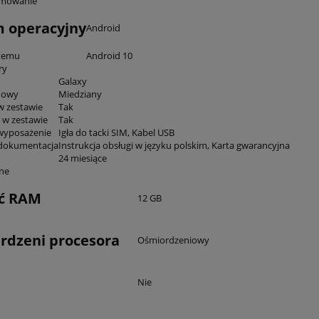
mowanie
 operacyjny
Android
stemu
Android 10
ry
Galaxy
dowy
Miedziany
w zestawie
Tak
 w zestawie
Tak
wyposażenie
Igła do tacki SIM, Kabel USB
 dokumentacja
Instrukcja obsługi w języku polskim, Karta gwarancyjna
24 miesiące
ne
ć RAM
12 GB
 rdzeni procesora
Ośmiordzeniowy
Nie