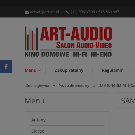
artsat@artsat.pl
(12) 396 37 90
/
515 569 667
Menu
Zakup ratalny
Regulamin
»
»
Strona główna
Pozostałe produkty
SAMSUNG SM-F916 Galax
Menu
SAM
Anteny
Stereo