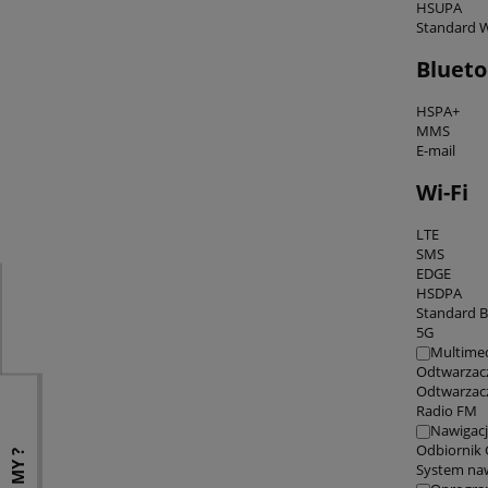
HSUPA
Standard W
Blueto
HSPA+
MMS
E-mail
Wi-Fi
LTE
SMS
EDGE
HSDPA
Standard B
5G
Multime
Odtwarzac
Odtwarzac
Radio FM
Nawigac
Odbiornik
System na