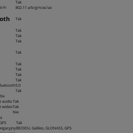
Tak
i-Fi
802.11 a/b/g/n/ac/ax
oth
Tak
Tak
Tak
Tak
Tak
Tak
Tak
Tak
Tak
luetooth
5.0
Tak
dia
z audio
Tak
z wideo
Tak
Nie
ja
 GPS
Tak
wigacyjny
BEIDOU,
Galileo,
GLONASS,
GPS