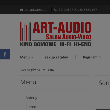
artsat@artsat.pl
(12) 396 37 90
/
515 569 667
Menu
Zakup ratalny
Regulamin
»
Strona główna
Sony
Menu
Son
Anteny
Stereo