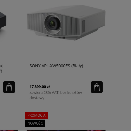
uj
SONY VPL-XW5000ES (Biały)
!
17 899,00 zł
zawiera 23% VAT, bez kosztów
dostawy
PROMOCJA
NOWOŚĆ