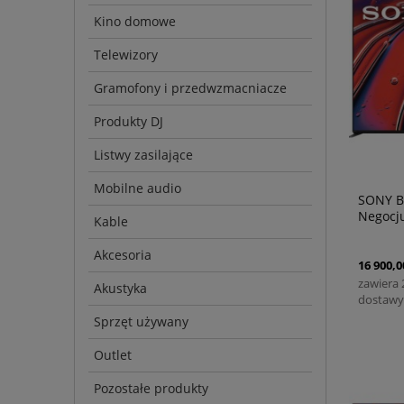
Kino domowe
Telewizory
Gramofony i przedwzmacniacze
Produkty DJ
Listwy zasilające
Mobilne audio
SONY B
Negocj
Kable
CENY!
Akcesoria
16 900,0
zawiera
Akustyka
dostawy
Sprzęt używany
Outlet
Pozostałe produkty