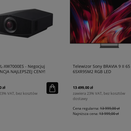
PL-XW7000ES - Negocjuj
Telewizor Sony BRAVIA 9 II 65
CJA NAJLEPSZEJ CENY!
65XR95M2 RGB LED
0 zł
13 499,00 zł
 23% VAT, bez kosztów
zawiera 23% VAT, bez kosztów
dostawy
Cena regularna:
13 999,00 zł
Najniższa cena:
13 999,00 zł