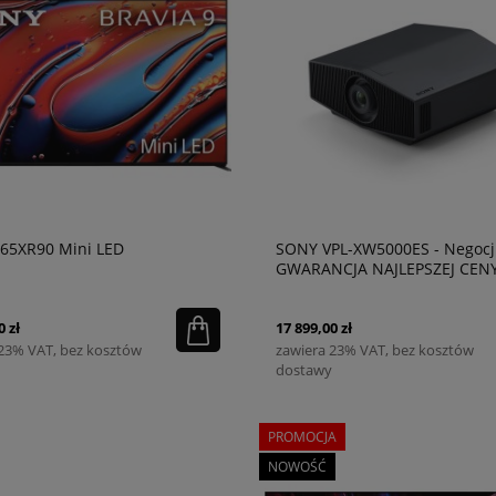
65XR90 Mini LED
SONY VPL-XW5000ES - Negocj
GWARANCJA NAJLEPSZEJ CENY
0 zł
17 899,00 zł
 23% VAT, bez kosztów
zawiera 23% VAT, bez kosztów
dostawy
PROMOCJA
NOWOŚĆ