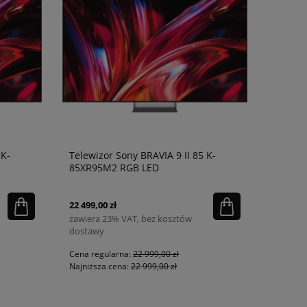
 K-
Telewizor Sony BRAVIA 9 II 85 K-
85XR95M2 RGB LED
22 499,00 zł
zawiera 23% VAT, bez kosztów
dostawy
Cena regularna:
22 999,00 zł
Najniższa cena:
22 999,00 zł