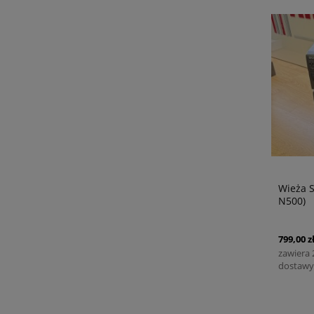
Wieża S
N500)
799,00 z
zawiera
dostawy