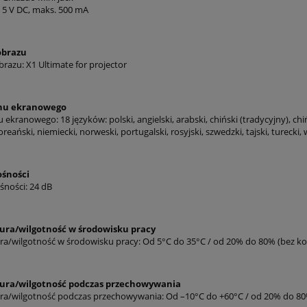
, 5 V DC, maks. 500 mA
obrazu
razu: X1 Ultimate for projector
enu ekranowego
 ekranowego: 18 języków: polski, angielski, arabski, chiński (tradycyjny), chi
oreański, niemiecki, norweski, portugalski, rosyjski, szwedzki, tajski, turecki, 
ośności
śności: 24 dB
ra/wilgotność w środowisku pracy
a/wilgotność w środowisku pracy: Od 5°C do 35°C / od 20% do 80% (bez ko
ra/wilgotność podczas przechowywania
a/wilgotność podczas przechowywania: Od –10°C do +60°C / od 20% do 80%