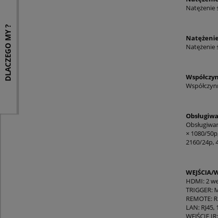
Natężenie ś
DLACZEGO MY ?
Natężenie
Natężenie 
Współczyn
Współczynn
Obsługiwa
Obsługiwane
× 1080/50p
2160/24p, 
WEJŚCIA/W
HDMI: 2 we
TRIGGER: Mi
REMOTE: RS
LAN: RJ45,
WEJŚCIE IR: