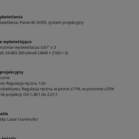
Cena nie zawiera ewentualnych kosztów
płatności
yświetlania
wietlania: Panel 4K SXRD, system projekcyjny
e wyświetlające
ozmiar wyświetlacza: 0,61” x 3
li: 24 883 200 pikseli (3840 × 2160 × 3)
projekcyjny
ęcznie
e: Regulacja ręczna, 1,6×
 obiektywu: Regulacja ręczna, w pionie ±71%, w poziomie ±25%
k projekcji: Od 1,38:1 do 2,21:1
atła
tła: Laser i luminofor
 światła