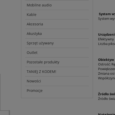
Mobilne audio
System w
Kable
System wyś
Akcesoria
Akustyka
Urządzeni
Efektywny r
Sprzęt używany
Liczba pikse
Outlet
Obiektyw 
Pozostałe produkty
Ostrość: R
Powiększeni
TANIEJ Z KODEM!
Zmiana osi
Współczynni
Nowości
Promocje
Źródło świ
Źródło świa
Natężenie