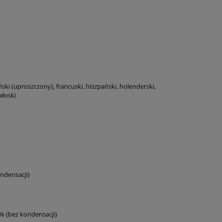
ński (uproszczony), francuski, hiszpański, holenderski,
włoski
ndensacji)
 (bez kondensacji)