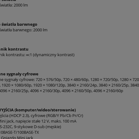
wiatła: 2000 lm
 światła barwnego
światła barwnego: 2000 lm
nik kontrastu
ik kontrastu: ∞:1 (dynamiczny kontrast)
ne sygnały cyfrowe
 sygnały cyfrowe: 720 × 576/50p, 720 × 480/60p, 1280 × 720/50p, 1280 × 720/
, 1920 × 1080/60p, 1920 × 1080/120p, 3840 × 2160/24p, 3840 × 2160/25p, 3840
4096 × 2160/25p, 4096 × 2160/30p, 4096 × 2160/50p, 4096 × 2160/60p
YJŚCIA (komputer/wideo/sterowanie)
jścia (HDCP 2.3), cyfrowe (RGB/Y Pb/Cb Pr/Cr)
ni jack, napięcie stałe 12 V, maks. 100 mA
-232C, 9-stykowe D-sub (męskie)
 10BASE-T/100BASE-TX
 Gniazdo Mini jack