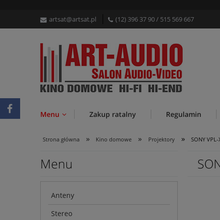
artsat@artsat.pl
(12) 396 37 90
/
515 569 667
Menu
Zakup ratalny
Regulamin
»
»
»
Strona główna
Kino domowe
Projektory
SONY VPL-X
Menu
SON
Anteny
Stereo