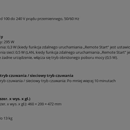
 Od 100 do 240 V prądu przemiennego, 50/60 Hz
cy
y: 295 W
nia: 0,3 W (kiedy funkcja zdalnego uruchamiania „Remote Start” jest ustawio
ia sieci: 0,5 W (LAN, kiedy funkcja zdalnego uruchamiania „Remote Start” je
 żadne urządzenie, włącza się tryb obniżonego poboru mocy (0,5 W).
tryb czuwania / sieciowy tryb czuwania
ryb czuwania / sieciowy tryb czuwania: Po mniej więcej 10 minutach
zer. x wys. x gł.)
er. x wys. x gł.): 460 × 200 × 472 mm
o 13 kg