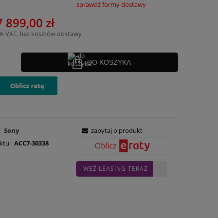
sprawdź formy dostawy
nie zawiera ewentualnych kosztów
7 899,00 zł
ości
3% VAT, bez kosztów dostawy
.
DO KOSZYKA
:
Sony
zapytaj o produkt
ktu:
ACC7-30338
WEŹ LEASING TERAZ