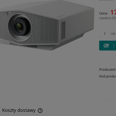
Cena 
1
Cena:
płatn
zawiera 2
szt
Producent
Kod produ
Koszty dostawy