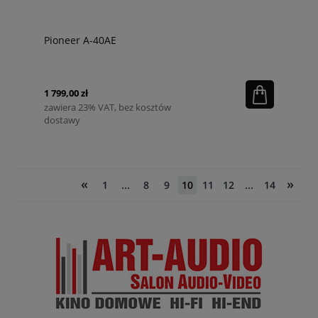
Pioneer A-40AE
1 799,00 zł
zawiera 23% VAT, bez kosztów
dostawy
«
»
1
...
8
9
10
11
12
...
14