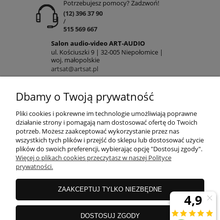
Potrzebujesz pomocy? Zadzwoń!
(12) 396 37 90
/
515 569 667
Salon audio-video ART-AUDIO
ul. Kościuszki 9 | 32-005 Niepołomice |
woj. małopolskie
artsat@artsat.pl
ART-AUDIO na FB
Dbamy o Twoją prywatność
NIP: 6782225502 | REGON: 120645712
POMOC
Pliki cookies i pokrewne im technologie umożliwiają poprawne
działanie strony i pomagają nam dostosować ofertę do Twoich
potrzeb. Możesz zaakceptować wykorzystanie przez nas
wszystkich tych plików i przejść do sklepu lub dostosować użycie
MOJE KONTO
plików do swoich preferencji, wybierając opcję "Dostosuj zgody".
Więcej o plikach cookies przeczytasz w naszej Polityce
prywatności.
PŁATNOŚCI
ZAAKCEPTUJ TYLKO NIEZBĘDNE
INFORMACJE
DOSTOSUJ ZGODY