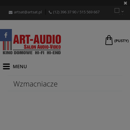
artsat@artsat.pl
(12) 396 37 90
/
515 569 667
(PUSTY)
Wzmacniacze