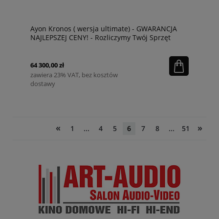
Ayon Kronos ( wersja ultimate) - GWARANCJA
NAJLEPSZEJ CENY! - Rozliczymy Twój Sprzęt
64 300,00 zł
zawiera 23% VAT, bez kosztów
dostawy
«
»
1
...
4
5
6
7
8
...
51