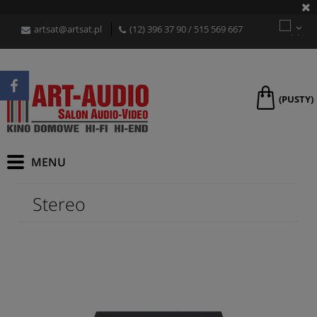
artsat@artsat.pl
(12) 396 37 90
/
515 569 667
(PUSTY)
Stereo