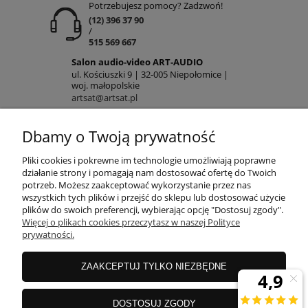
Potrzebujesz pomocy? Zadzwoń!
(12) 396 37 90
/
515 569 667
Salon audio-video ART-AUDIO
ul. Kościuszki 9 | 32-005 Niepołomice |
woj. małopolskie
artsat@artsat.pl
ART-AUDIO na FB
NIP: 6782225502 | REGON: 120645712
Dbamy o Twoją prywatność
POMOC
Pliki cookies i pokrewne im technologie umożliwiają poprawne
działanie strony i pomagają nam dostosować ofertę do Twoich
potrzeb. Możesz zaakceptować wykorzystanie przez nas
wszystkich tych plików i przejść do sklepu lub dostosować użycie
MOJE KONTO
plików do swoich preferencji, wybierając opcję "Dostosuj zgody".
Więcej o plikach cookies przeczytasz w naszej Polityce
prywatności.
PŁATNOŚCI
ZAAKCEPTUJ TYLKO NIEZBĘDNE
INFORMACJE
DOSTOSUJ ZGODY