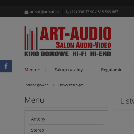
artsat@artsat.pl
(12) 396 37 90
/
515 569 667
Menu
Zakup ratalny
Regulamin
»
Strona główna
Listwy zasilające
Menu
List
Anteny
Stereo