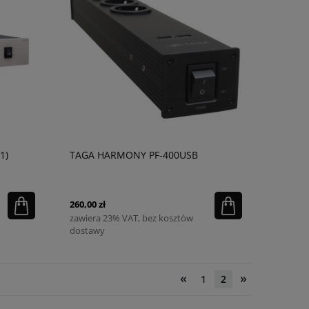
1)
TAGA HARMONY PF-400USB
260,00 zł
zawiera 23% VAT, bez kosztów
dostawy
«
»
1
2