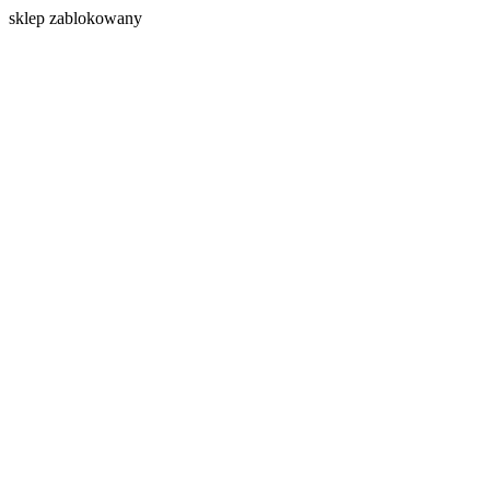
s
klep zablokowany