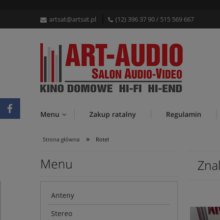
artsat@artsat.pl
(12) 396 37 90
/
515 569 667
Menu
Zakup ratalny
Regulamin
»
Strona główna
Rotel
Menu
Zna
Anteny
Stereo