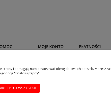
POMOC
MOJE KONTO
PŁATNOŚCI
egulamin
Twoje zamówienia
Formy płatności
nie strony i pomagają nam dostosować ofertę do Twoich potrzeb. Możesz zaa
akup ratalny
Ustawienia konta
jąc opcję "Dostosuj zgody".
Przechowalnia
AKCEPTUJ WSZYSTKIE