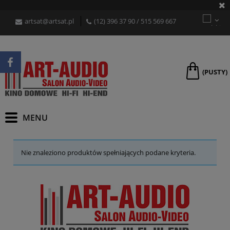
artsat@artsat.pl
(12) 396 37 90
/
515 569 667
(PUSTY)
Nie znaleziono produktów spełniających podane kryteria.