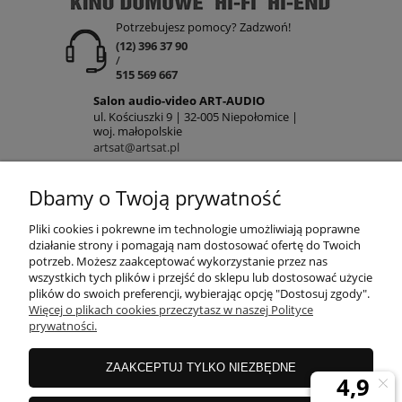
Potrzebujesz pomocy? Zadzwoń!
(12) 396 37 90
/
515 569 667
Salon audio-video ART-AUDIO
ul. Kościuszki 9 | 32-005 Niepołomice |
woj. małopolskie
artsat@artsat.pl
ART-AUDIO na FB
NIP: 6782225502 | REGON: 120645712
Dbamy o Twoją prywatność
POMOC
Pliki cookies i pokrewne im technologie umożliwiają poprawne
działanie strony i pomagają nam dostosować ofertę do Twoich
potrzeb. Możesz zaakceptować wykorzystanie przez nas
wszystkich tych plików i przejść do sklepu lub dostosować użycie
MOJE KONTO
plików do swoich preferencji, wybierając opcję "Dostosuj zgody".
Więcej o plikach cookies przeczytasz w naszej Polityce
prywatności.
PŁATNOŚCI
ZAAKCEPTUJ TYLKO NIEZBĘDNE