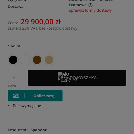
Darmowa
Dostawa:
sprawdź formy dostawy
Cena nie zawiera ewentualnych kosztów płatności
29 900,00 zł
Cena:
zawiera 23% VAT, bez kosztów dostawy
*
Kolor:
DO KOSZYKA
Para
*
- Pole wymagane
Producent:
Spendor