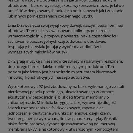
realizm w każdym z odtwarzanych gatunków. Dzięki smukłym
obudowom i bardzo wysokiej jakości wykończenia można je łatwo
umieścić w dedykowanych pokojach odsłuchowych jak i w salonie
lub innych pomieszczeniach codziennego użytku.
Linia D zawdzięcza swój wyjątkowy dźwięk naszym badaniom nad
obudową. Tłumienie, zaawansowane polimery, połączenie
wzmacniacz-głośnik, przepływ powietrza, niskie częstotliwości i
zachowanie poszczególnych częstotliwości w obudowie.
Inspirujący i satysfakcjonujący wybór dla audiofilów i
wymagających miłośników muzyki.
D7.2 grają muzykę z niesamowicie świeżym i barwnym realizmem,
do którego bardzo daleko konkurencyjnym produktom. Ten
poziom jakościowy jest bezpośrednim rezultatem kluczowych
innowacji konstrukcyjnych naszego autorstwa.
Wysokotonowy LPZ jest zbudowany na bazie wykonanego ze stali
nierdzewnej panelu przedniego, ukształtowanego w komorę
akustyczną w bezpośredniej bliskości frontu membrany o
znikomej masie. Mikofolia korygująca fazę wyrównuje długość
ścieżek rozchodzenia się fal dźwiękowych, zapewniając
jednocześnie identyczne warunki ciśnieniowe, dzięki czemu
tweeter generuje wyrównaną liniową charakterystykę. Głośnik
nisko-średniotonowy dysponuje zaawansowaną polimerową
membraną EP77, a niskotonowy – utwardzonym kompozytem