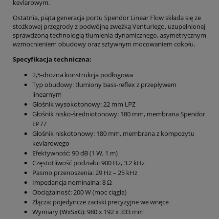
kevlarowym.
Ostatnia, piąta generacja portu Spendor Linear Flow składa się ze
stożkowej przegrody z podwójną zwężką Venturiego, uzupełnionej
sprawdzoną technologią tłumienia dynamicznego, asymetrycznym
wzmocnieniem obudowy oraz sztywnym mocowaniem cokołu.
Specyfikacja techniczna:
2,5-drożna konstrukcja podłogowa
Typ obudowy: tłumiony bass-reflex z przepływem
linearnym
Głośnik wysokotonowy: 22 mm LPZ
Głośnik nisko-średniotonowy: 180 mm, membrana Spendor
EP77
Głośnik niskotonowy: 180 mm, membrana z kompozytu
kevlarowego
Efektywność: 90 dB (1 W, 1 m)
Częstotliwość podziału: 900 Hz, 3.2 kHz
Pasmo przenoszenia: 29 Hz – 25 kHz
Impedancja nominalna: 8 Ω
Obciążalność: 200 W (moc ciągła)
Złącza: pojedyncze zaciski precyzyjne we wnęce
Wymiary (WxSxG): 980 x 192 x 333 mm