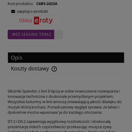
Kod produktu:
C6B5-2423A
zapytaj o produkt
WEŹ LEASING TERAZ
Opis
Koszty dostawy
Cena nie zawiera ewentualnych kosztów płatności
Głośniki Spendor z linii D łączą w sobie nowoczesne rozwiązania i
innowacje techniczne z doskonale przemyślanym projektem.
Wszystkie kolumny w linii wnoszą zniewalającą jakość dźwięku do
muzyki którą kochasz. Ponadczasowy wygląd sprawia, że łatwo i
dyskretnie można wpasować je do każdego otoczenia.
D7.2 i D9.2 zapewniają wyjątkową rozdzielczość i doskonałą
prezentację niskich częstotliwości przekazując muzyce żywy