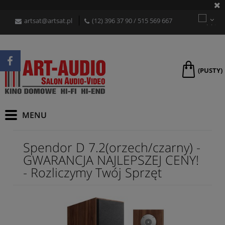
artsat@artsat.pl
(12) 396 37 90
/
515 569 667
(PUSTY)
Spendor D 7.2(orzech/czarny) -
GWARANCJA NAJLEPSZEJ CENY!
- Rozliczymy Twój Sprzęt