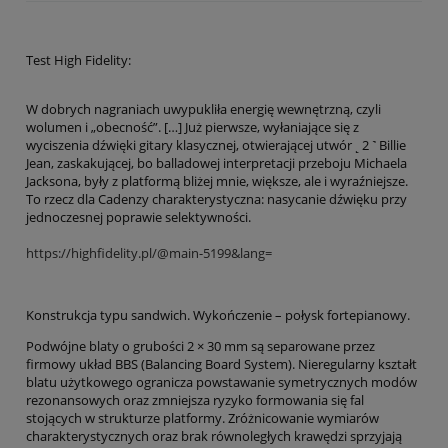
Test High Fidelity:
W dobrych nagraniach uwypukliła energię wewnętrzną, czyli
wolumen i „obecność”. […] Już pierwsze, wyłaniające się z
wyciszenia dźwięki gitary klasycznej, otwierającej utwór ˻ 2 ˺ Billie
Jean, zaskakującej, bo balladowej interpretacji przeboju Michaela
Jacksona, były z platformą bliżej mnie, większe, ale i wyraźniejsze.
To rzecz dla Cadenzy charakterystyczna: nasycanie dźwięku przy
jednoczesnej poprawie selektywności.
https://highfidelity.pl/@main-5199&lang=
Konstrukcja typu sandwich. Wykończenie – połysk fortepianowy.
Podwójne blaty o grubości 2 × 30 mm są separowane przez
firmowy układ BBS (Balancing Board System). Nieregularny kształt
blatu użytkowego ogranicza powstawanie symetrycznych modów
rezonansowych oraz zmniejsza ryzyko formowania się fal
stojących w strukturze platformy. Zróżnicowanie wymiarów
charakterystycznych oraz brak równoległych krawędzi sprzyjają