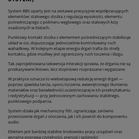
System BBS oparty jest na zestawie precyzyjnie współpracujących
elementów: stalowego stożka z regulacją wysokości, elementu
pośredniczącego z polimeru węglowego oraz stalowych łoży
osadzonych w blatach.
Punktowy kontakt stożka z elementem pośredniczącym stabilizuje
układ w osi, dopuszczając jednocześnie kontrolowany ruch
wahadłowy. W kolejnym etapie energia drgań trafia do strefy
kontaktu, gdzie możliwy jest ograniczony ruch toczenia i ślizgu.
Tak zaprojektowana sekwencja interakcji sprawia, że drgania nie są
przekazywane liniowo, lecz stopniowo rozpraszane i wygaszane.
W praktyce oznacza to wieloetapową redukcję energii drgań —
poprzez zjawiska tarcia, oporu toczenia, wewnętrznego tłumienia
materiałów oraz bezwładności uczestniczącej w ich przekształcaniu
i redystrybucji — przy jednoczesnym zachowaniu stabilnego,
punktowego podparcia.
System działa jak mechaniczny filtr, ograniczając zarówno
przenoszenie drgań z otoczenia, jak i ich powrót do komponentu
audio.
Efektem jest bardziej stabilne środowisko pracy urządzeń oraz
wyraźna poprawa czytelności, precyzji i spójności