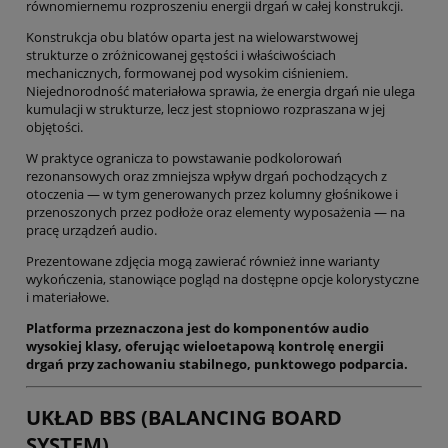
równomiernemu rozproszeniu energii drgań w całej konstrukcji.
Konstrukcja obu blatów oparta jest na wielowarstwowej
strukturze o zróżnicowanej gęstości i właściwościach
mechanicznych, formowanej pod wysokim ciśnieniem.
Niejednorodność materiałowa sprawia, że energia drgań nie ulega
kumulacji w strukturze, lecz jest stopniowo rozpraszana w jej
objętości.
W praktyce ogranicza to powstawanie podkolorowań
rezonansowych oraz zmniejsza wpływ drgań pochodzących z
otoczenia — w tym generowanych przez kolumny głośnikowe i
przenoszonych przez podłoże oraz elementy wyposażenia — na
pracę urządzeń audio.
Prezentowane zdjęcia mogą zawierać również inne warianty
wykończenia, stanowiące pogląd na dostępne opcje kolorystyczne
i materiałowe.
Platforma przeznaczona jest do komponentów audio
wysokiej klasy, oferując wieloetapową kontrolę energii
drgań przy zachowaniu stabilnego, punktowego podparcia.
UKŁAD BBS (BALANCING BOARD
SYSTEM)