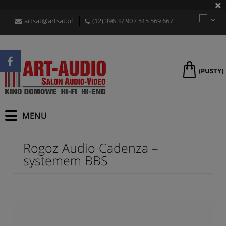
artsat@artsat.pl
(12) 396 37 90
/
515 569 667
(PUSTY)
Rogoz Audio Cadenza –
systemem BBS