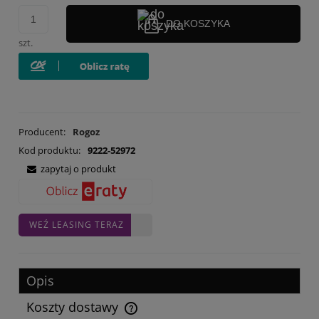
DO KOSZYKA
szt.
Producent:
Rogoz
Kod produktu:
9222-52972
zapytaj o produkt
WEŹ LEASING TERAZ
Opis
Koszty dostawy
Cena nie zawiera ewentualnych kosztów płatności