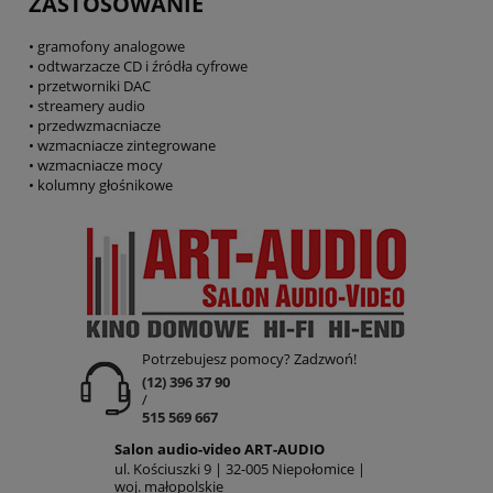
ZASTOSOWANIE
• gramofony analogowe
• odtwarzacze CD i źródła cyfrowe
• przetworniki DAC
• streamery audio
• przedwzmacniacze
• wzmacniacze zintegrowane
• wzmacniacze mocy
• kolumny głośnikowe
Potrzebujesz pomocy? Zadzwoń!
(12) 396 37 90
/
515 569 667
Salon audio-video ART-AUDIO
ul. Kościuszki 9 | 32-005 Niepołomice |
woj. małopolskie