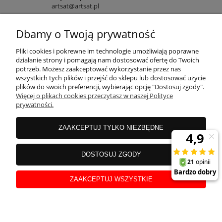
artsat@artsat.pl
ART-AUDIO na FB
NIP: 6782225502 | REGON: 120645712
Dbamy o Twoją prywatność
POMOC
Pliki cookies i pokrewne im technologie umożliwiają poprawne
działanie strony i pomagają nam dostosować ofertę do Twoich
potrzeb. Możesz zaakceptować wykorzystanie przez nas
wszystkich tych plików i przejść do sklepu lub dostosować użycie
MOJE KONTO
plików do swoich preferencji, wybierając opcję "Dostosuj zgody".
Więcej o plikach cookies przeczytasz w naszej Polityce
prywatności.
PŁATNOŚCI
ZAAKCEPTUJ TYLKO NIEZBĘDNE
INFORMACJE
DOSTOSUJ ZGODY
ZAAKCEPTUJ WSZYSTKIE
O NAS
pokaż pełną wersję strony