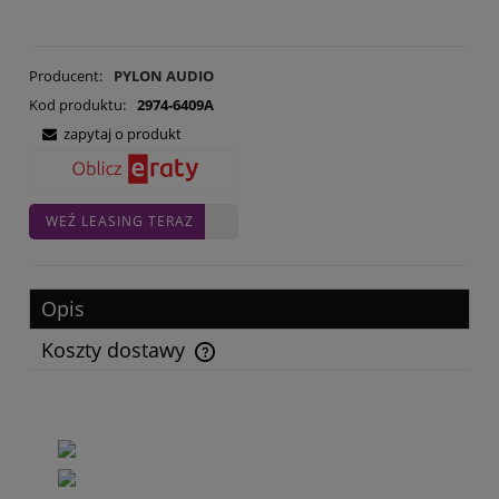
Producent:
PYLON AUDIO
Kod produktu:
2974-6409A
zapytaj o produkt
WEŹ LEASING TERAZ
Opis
Koszty dostawy
Cena nie zawiera ewentualnych kosztów płatności