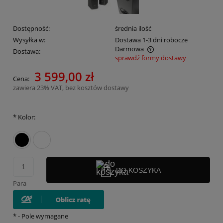
Dostępność:
średnia ilość
Wysyłka w:
Dostawa 1-3 dni robocze
Darmowa
Dostawa:
sprawdź formy dostawy
Cena nie zawiera ewentualnych kosztów płatności
3 599,00 zł
Cena:
zawiera 23% VAT, bez kosztów dostawy
*
Kolor:
DO KOSZYKA
Para
*
- Pole wymagane