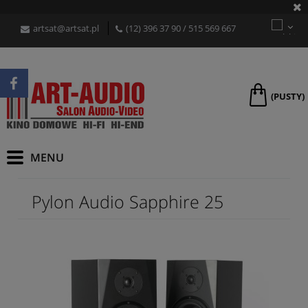
artsat@artsat.pl
(12) 396 37 90
/
515 569 667
(PUSTY)
Pylon Audio Sapphire 25