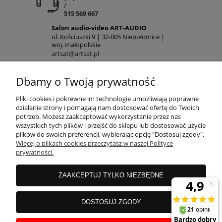
/
515 569 667
Salon audio-video ART-AUDIO
ul. Kościuszki 9 | 32-005 Niepołomice |
woj. małopolskie
artsat@artsat.pl
ART-AUDIO na FB
NIP: 6782225502 | REGON: 120645712
Dbamy o Twoją prywatność
POMOC
Pliki cookies i pokrewne im technologie umożliwiają poprawne
działanie strony i pomagają nam dostosować ofertę do Twoich
potrzeb. Możesz zaakceptować wykorzystanie przez nas
wszystkich tych plików i przejść do sklepu lub dostosować użycie
MOJE KONTO
plików do swoich preferencji, wybierając opcję "Dostosuj zgody".
Więcej o plikach cookies przeczytasz w naszej Polityce
prywatności.
PŁATNOŚCI
ZAAKCEPTUJ TYLKO NIEZBĘDNE
INFORMACJE
DOSTOSUJ ZGODY