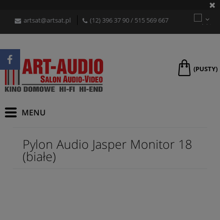
artsat@artsat.pl
(12) 396 37 90
/
515 569 667
(PUSTY)
Pylon Audio Jasper Monitor 18
(białe)