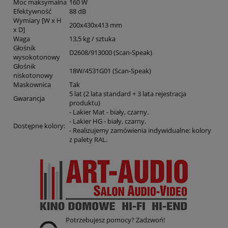
Moc maksymalna
160 W
Efektywność
88 dB
Wymiary [W x H
200x430x413 mm
x D]
Waga
13,5 kg / sztuka
Głośnik
D2608/913000 (Scan-Speak)
wysokotonowy
Głośnik
18W/4531G01 (Scan-Speak)
niskotonowy
Maskownica
Tak
5 lat (2 lata standard + 3 lata rejestracja
Gwarancja
produktu)
- Lakier Mat - biały, czarny.
- Lakier HG - biały, czarny.
Dostępne kolory:
- Realizujemy zamówienia indywidualne: kolory
z palety RAL.
Potrzebujesz pomocy? Zadzwoń!