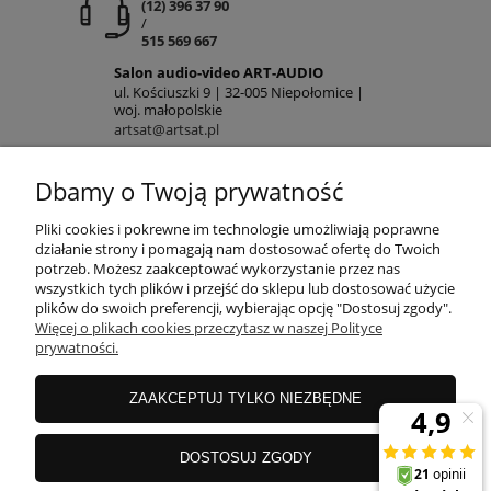
(12) 396 37 90
/
515 569 667
Salon audio-video ART-AUDIO
ul. Kościuszki 9 | 32-005 Niepołomice |
woj. małopolskie
artsat@artsat.pl
ART-AUDIO na FB
Dbamy o Twoją prywatność
NIP: 6782225502 | REGON: 120645712
POMOC
Pliki cookies i pokrewne im technologie umożliwiają poprawne
działanie strony i pomagają nam dostosować ofertę do Twoich
potrzeb. Możesz zaakceptować wykorzystanie przez nas
wszystkich tych plików i przejść do sklepu lub dostosować użycie
MOJE KONTO
plików do swoich preferencji, wybierając opcję "Dostosuj zgody".
Więcej o plikach cookies przeczytasz w naszej Polityce
prywatności.
PŁATNOŚCI
ZAAKCEPTUJ TYLKO NIEZBĘDNE
INFORMACJE
DOSTOSUJ ZGODY