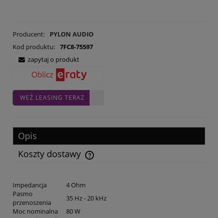
Producent:
PYLON AUDIO
Kod produktu:
7FC8-75597
zapytaj o produkt
WEŹ LEASING TERAZ
Opis
Koszty dostawy
Cena nie zawiera ewentualnych kosztów płatności
Impedancja
4 Ohm
Pasmo
35 Hz - 20 kHz
przenoszenia
Moc nominalna
80 W