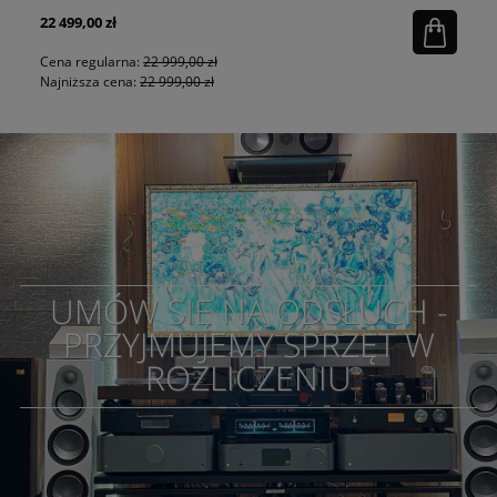
22 499,00 zł
9 
Cena regularna:
22 999,00 zł
Ce
Najniższa cena:
22 999,00 zł
Na
UMÓW SIĘ NA ODSŁUCH -
PRZYJMUJEMY SPRZĘT W
ROZLICZENIU