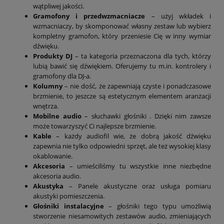
wątpliwej jakości.
Gramofony i przedwzmacniacze
– użyj wkładek i
wzmacniaczy, by skomponować własny zestaw lub wybierz
kompletny gramofon, który przeniesie Cię w inny wymiar
dźwięku.
Produkty DJ
– ta kategoria przeznaczona dla tych, którzy
lubią bawić się dźwiękiem. Oferujemy tu m.in. kontrolery i
gramofony dla DJ-a.
Kolumny
– nie dość, że zapewniają czyste i ponadczasowe
brzmienie, to jeszcze są estetycznym elementem aranżacji
wnętrza.
Mobilne audio
– słuchawki głośniki . Dzięki nim zawsze
może towarzyszyć Ci najlepsze brzmienie.
Kable
– każdy audiofil wie, że dobrą jakość dźwięku
zapewnia nie tylko odpowiedni sprzęt, ale też wysokiej klasy
okablowanie.
Akcesoria
– umieściliśmy tu wszystkie inne niezbędne
akcesoria audio.
Akustyka
– Panele akustyczne oraz usługa pomiaru
akustyki pomieszczenia.
Głośniki instalacyjne
– głośniki tego typu umożliwią
stworzenie niesamowitych zestawów audio, zmieniających