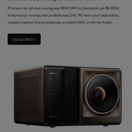
Przetwornik cyfrowo analogowy R8HE MK3 to (podobnie jak R8 MK3)
kontynuacja rozwoju linii produktowej DAC R8, która jest najbardziej
zaawansowaną linią produktową urządzeń DAC w ofercie Audio-
GD. Urządzenie zostało dodatkowo wyposażone w tak zwany
regeneracyjny system zasilania.
czytaj całość »