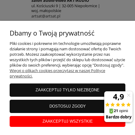
Salon audio-video ART-AUDIO
ul. Kościuszki 9 | 32-005 Niepołomice |
woj. małopolskie
artsat@artsat.pl
ART-AUDIO na FB
NIP: 6782225502 | REGON: 120645712
Dbamy o Twoją prywatność
POMOC
Pliki cookies i pokrewne im technologie umożliwiają poprawne
działanie strony i pomagają nam dostosować ofertę do Twoich
potrzeb. Możesz zaakceptować wykorzystanie przez nas
wszystkich tych plików i przejść do sklepu lub dostosować użycie
MOJE KONTO
plików do swoich preferencji, wybierając opcję "Dostosuj zgody".
Więcej o plikach cookies przeczytasz w naszej Polityce
prywatności.
PŁATNOŚCI
ZAAKCEPTUJ TYLKO NIEZBĘDNE
INFORMACJE
DOSTOSUJ ZGODY
ZAAKCEPTUJ WSZYSTKIE
O NAS