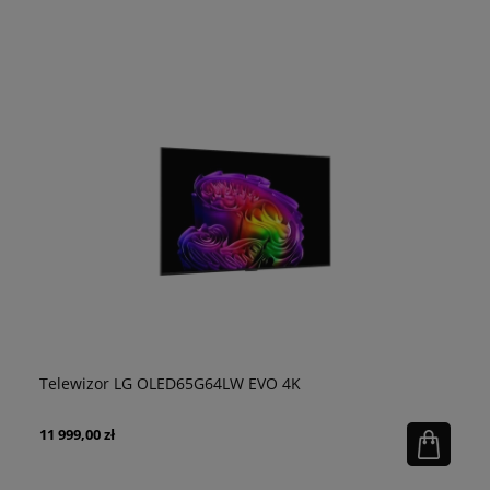
Telewizor LG OLED65G64LW EVO 4K
Ch
20
11 999,00 zł
16