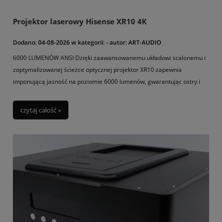
Projektor laserowy Hisense XR10 4K
Dodano:
04-08-2026
w kategorii:
-
autor:
ART-AUDIO
6000 LUMENÓW ANSI Dzięki zaawansowanemu układowi scalonemu i
zoptymalizowanej ścieżce optycznej projektor XR10 zapewnia
imponującą jasność na poziomie 6000 lumenów, gwarantując ostry i
wyraźny obraz nawet w jasnym otoczeniu.
czytaj całość »