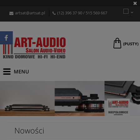
artsat@artsat.pl
(12) 396 37 90
/
515 569 667
(PUSTY)
Nowości