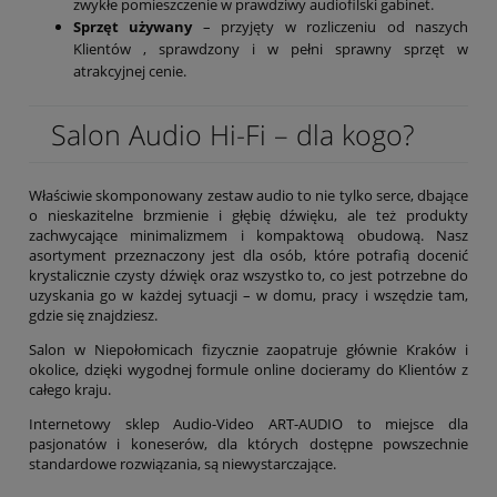
zwykłe pomieszczenie w prawdziwy audiofilski gabinet.
Sprzęt używany
– przyjęty w rozliczeniu od naszych
Klientów , sprawdzony i w pełni sprawny sprzęt w
atrakcyjnej cenie.
Salon Audio Hi-Fi – dla kogo?
Właściwie skomponowany zestaw audio to nie tylko serce, dbające
o nieskazitelne brzmienie i głębię dźwięku, ale też produkty
zachwycające minimalizmem i kompaktową obudową. Nasz
asortyment przeznaczony jest dla osób, które potrafią docenić
krystalicznie czysty dźwięk oraz wszystko to, co jest potrzebne do
uzyskania go w każdej sytuacji – w domu, pracy i wszędzie tam,
gdzie się znajdziesz.
Salon w Niepołomicach fizycznie zaopatruje głównie Kraków i
okolice, dzięki wygodnej formule online docieramy do Klientów z
całego kraju.
Internetowy sklep Audio-Video ART-AUDIO to miejsce dla
pasjonatów i koneserów, dla których dostępne powszechnie
standardowe rozwiązania, są niewystarczające.