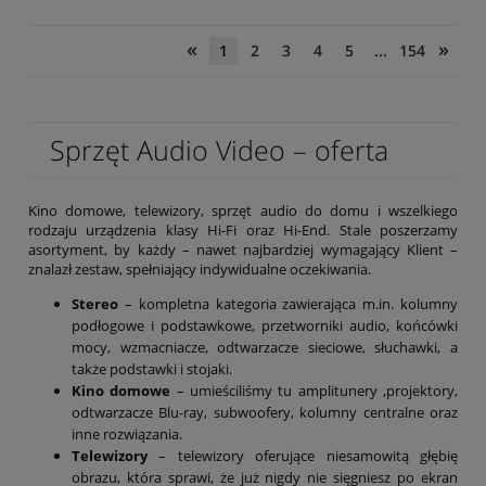
«
»
1
2
3
4
5
...
154
Sprzęt Audio Video – oferta
Kino domowe, telewizory, sprzęt audio do domu i wszelkiego
rodzaju urządzenia klasy Hi-Fi oraz Hi-End. Stale poszerzamy
asortyment, by każdy – nawet najbardziej wymagający Klient –
znalazł zestaw, spełniający indywidualne oczekiwania.
Stereo
– kompletna kategoria zawierająca m.in. kolumny
podłogowe i podstawkowe, przetworniki audio, końcówki
mocy, wzmacniacze, odtwarzacze sieciowe, słuchawki, a
także podstawki i stojaki.
Kino domowe
– umieściliśmy tu amplitunery ,projektory,
odtwarzacze Blu-ray, subwoofery, kolumny centralne oraz
inne rozwiązania.
Telewizory
– telewizory oferujące niesamowitą głębię
obrazu, która sprawi, że już nigdy nie sięgniesz po ekran