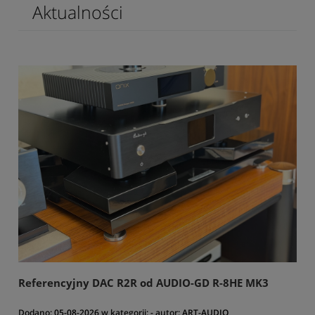
Aktualności
Referencyjny DAC R2R od AUDIO-GD R-8HE MK3
Dodano:
05-08-2026
w kategorii:
-
autor:
ART-AUDIO