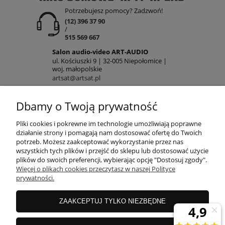
Potrzebujesz pomocy? Zadzwoń!
(12) 396 37 90
/
515 569 667
Salon audio-video ART-AUDIO
ul. Kościuszki 9 | 32-005 Niepołomice |
woj. małopolskie
artsat@artsat.pl
ART-AUDIO na FB
NIP: 6782225502 | REGON: 120645712
Dbamy o Twoją prywatność
POMOC
Pliki cookies i pokrewne im technologie umożliwiają poprawne
działanie strony i pomagają nam dostosować ofertę do Twoich
potrzeb. Możesz zaakceptować wykorzystanie przez nas
wszystkich tych plików i przejść do sklepu lub dostosować użycie
MOJE KONTO
plików do swoich preferencji, wybierając opcję "Dostosuj zgody".
Więcej o plikach cookies przeczytasz w naszej Polityce
prywatności.
PŁATNOŚCI
ZAAKCEPTUJ TYLKO NIEZBĘDNE
INFORMACJE