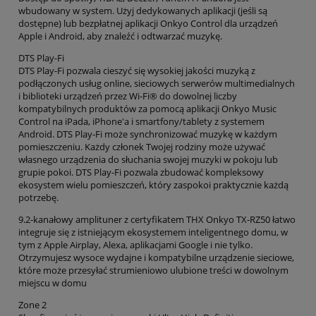
wbudowany w system. Użyj dedykowanych aplikacji (jeśli są
dostępne) lub bezpłatnej aplikacji Onkyo Control dla urządzeń
Apple i Android, aby znaleźć i odtwarzać muzykę.
DTS Play-Fi
DTS Play-Fi pozwala cieszyć się wysokiej jakości muzyką z
podłączonych usług online, sieciowych serwerów multimedialnych
i biblioteki urządzeń przez Wi-Fi® do dowolnej liczby
kompatybilnych produktów za pomocą aplikacji Onkyo Music
Control na iPada, iPhone'a i smartfony/tablety z systemem
Android. DTS Play-Fi może synchronizować muzykę w każdym
pomieszczeniu. Każdy członek Twojej rodziny może używać
własnego urządzenia do słuchania swojej muzyki w pokoju lub
grupie pokoi. DTS Play-Fi pozwala zbudować kompleksowy
ekosystem wielu pomieszczeń, który zaspokoi praktycznie każdą
potrzebę.
9.2-kanałowy amplituner z certyfikatem THX Onkyo TX-RZ50 łatwo
integruje się z istniejącym ekosystemem inteligentnego domu, w
tym z Apple Airplay, Alexa, aplikacjami Google i nie tylko.
Otrzymujesz wysoce wydajne i kompatybilne urządzenie sieciowe,
które może przesyłać strumieniowo ulubione treści w dowolnym
miejscu w domu
Zone 2