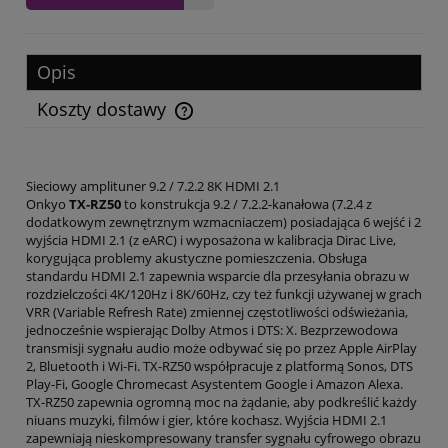
Opis
Koszty dostawy
Cena nie zawiera ewentualnych kosztów płatności
Sieciowy amplituner 9.2 / 7.2.2 8K HDMI 2.1
Onkyo
TX-RZ50
to konstrukcja 9.2 / 7.2.2-kanałowa (7.2.4 z
dodatkowym zewnętrznym wzmacniaczem) posiadająca 6 wejść i 2
wyjścia HDMI 2.1 (z eARC) i wyposażona w kalibracja Dirac Live,
korygująca problemy akustyczne pomieszczenia. Obsługa
standardu HDMI 2.1 zapewnia wsparcie dla przesyłania obrazu w
rozdzielczości 4K/120Hz i 8K/60Hz, czy też funkcji używanej w grach
VRR (Variable Refresh Rate) zmiennej częstotliwości odświeżania,
jednocześnie wspierając Dolby Atmos i DTS: X. Bezprzewodowa
transmisji sygnału audio może odbywać się po przez Apple AirPlay
2, Bluetooth i Wi-Fi. TX-RZ50 współpracuje z platformą Sonos, DTS
Play-Fi, Google Chromecast Asystentem Google i Amazon Alexa.
TX-RZ50 zapewnia ogromną moc na żądanie, aby podkreślić każdy
niuans muzyki, filmów i gier, które kochasz. Wyjścia HDMI 2.1
zapewniają nieskompresowany transfer sygnału cyfrowego obrazu