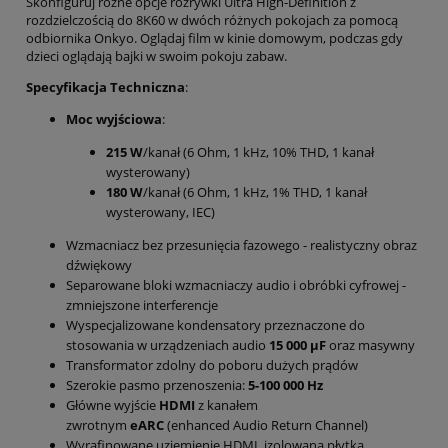
Skonfiguruj różne opcje rozrywki Ultra High-Definition z
rozdzielczością do 8K60 w dwóch różnych pokojach za pomocą
odbiornika Onkyo. Oglądaj film w kinie domowym, podczas gdy
dzieci oglądają bajki w swoim pokoju zabaw.
Specyfikacja Techniczna
:
Moc wyjściowa
:
215 W
/kanał (6 Ohm, 1 kHz, 10% THD, 1 kanał
wysterowany)
180 W
/kanał (6 Ohm, 1 kHz, 1% THD, 1 kanał
wysterowany, IEC)
Wzmacniacz bez przesunięcia fazowego - realistyczny obraz
dźwiękowy
Separowane bloki wzmacniaczy audio i obróbki cyfrowej -
zmniejszone interferencje
Wyspecjalizowane kondensatory przeznaczone do
stosowania w urządzeniach audio
15 000 µF
oraz masywny
Transformator zdolny do poboru dużych prądów
Szerokie pasmo przenoszenia:
5-100 000 Hz
Główne wyjście
HDMI
z kanałem
zwrotnym
eARC
(enhanced Audio Return Channel)
Wyrafinowane uziemienie HDMI, izolowana płytka