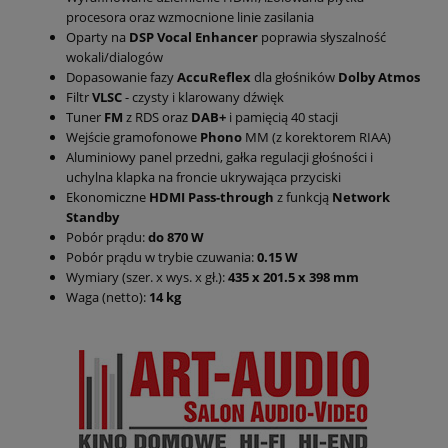
procesora oraz wzmocnione linie zasilania
Oparty na
DSP Vocal Enhancer
poprawia słyszalność
wokali/dialogów
Dopasowanie fazy
AccuReflex
dla głośników
Dolby Atmos
Filtr
VLSC
- czysty i klarowany dźwięk
Tuner
FM
z RDS oraz
DAB+
i pamięcią 40 stacji
Wejście gramofonowe
Phono
MM (z korektorem RIAA)
Aluminiowy panel przedni, gałka regulacji głośności i
uchylna klapka na froncie ukrywająca przyciski
Ekonomiczne
HDMI Pass-through
z funkcją
Network
Standby
Pobór prądu:
do 870 W
Pobór prądu w trybie czuwania:
0.15 W
Wymiary (szer. x wys. x gł.):
435 x 201.5 x 398 mm
Waga (netto):
14 kg