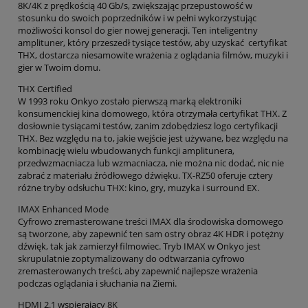
8K/4K z prędkością 40 Gb/s, zwiększając przepustowość w
stosunku do swoich poprzedników i w pełni wykorzystując
możliwości konsol do gier nowej generacji. Ten inteligentny
amplituner, który przeszedł tysiące testów, aby uzyskać certyfikat
THX, dostarcza niesamowite wrażenia z oglądania filmów, muzyki i
gier w Twoim domu.
THX Certified
W 1993 roku Onkyo zostało pierwszą marką elektroniki
konsumenckiej kina domowego, która otrzymała certyfikat THX. Z
dosłownie tysiącami testów, zanim zdobędziesz logo certyfikacji
THX. Bez względu na to, jakie wejście jest używane, bez względu na
kombinację wielu wbudowanych funkcji amplitunera,
przedwzmacniacza lub wzmacniacza, nie można nic dodać, nic nie
zabrać z materiału źródłowego dźwięku. TX-RZ50 oferuje cztery
różne tryby odsłuchu THX: kino, gry, muzyka i surround EX.
IMAX Enhanced Mode
Cyfrowo zremasterowane treści IMAX dla środowiska domowego
są tworzone, aby zapewnić ten sam ostry obraz 4K HDR i potężny
dźwięk, tak jak zamierzył filmowiec. Tryb IMAX w Onkyo jest
skrupulatnie zoptymalizowany do odtwarzania cyfrowo
zremasterowanych treści, aby zapewnić najlepsze wrażenia
podczas oglądania i słuchania na Ziemi.
HDMI 2.1 wspierający 8K