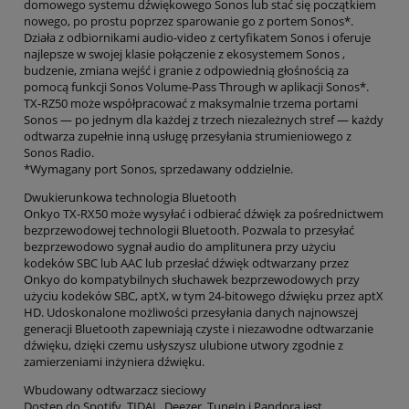
domowego systemu dźwiękowego Sonos lub stać się początkiem
nowego, po prostu poprzez sparowanie go z portem Sonos*.
Działa z odbiornikami audio-video z certyfikatem Sonos i oferuje
najlepsze w swojej klasie połączenie z ekosystemem Sonos ,
budzenie, zmiana wejść i granie z odpowiednią głośnością za
pomocą funkcji Sonos Volume-Pass Through w aplikacji Sonos*.
TX-RZ50 może współpracować z maksymalnie trzema portami
Sonos — po jednym dla każdej z trzech niezależnych stref — każdy
odtwarza zupełnie inną usługę przesyłania strumieniowego z
Sonos Radio.
*Wymagany port Sonos, sprzedawany oddzielnie.
Dwukierunkowa technologia Bluetooth
Onkyo TX-RX50 może wysyłać i odbierać dźwięk za pośrednictwem
bezprzewodowej technologii Bluetooth. Pozwala to przesyłać
bezprzewodowo sygnał audio do amplitunera przy użyciu
kodeków SBC lub AAC lub przesłać dźwięk odtwarzany przez
Onkyo do kompatybilnych słuchawek bezprzewodowych przy
użyciu kodeków SBC, aptX, w tym 24-bitowego dźwięku przez aptX
HD. Udoskonalone możliwości przesyłania danych najnowszej
generacji Bluetooth zapewniają czyste i niezawodne odtwarzanie
dźwięku, dzięki czemu usłyszysz ulubione utwory zgodnie z
zamierzeniami inżyniera dźwięku.
Wbudowany odtwarzacz sieciowy
Dostęp do Spotify, TIDAL, Deezer, TuneIn i Pandora jest