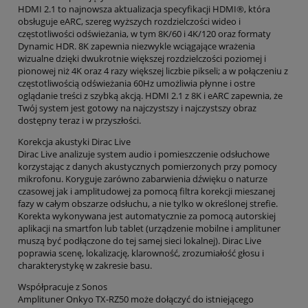
HDMI 2.1 to najnowsza aktualizacja specyfikacji HDMI®, która
obsługuje eARC, szereg wyższych rozdzielczości wideo i
częstotliwości odświeżania, w tym 8K/60 i 4K/120 oraz formaty
Dynamic HDR. 8K zapewnia niezwykle wciągające wrażenia
wizualne dzięki dwukrotnie większej rozdzielczości poziomej i
pionowej niż 4K oraz 4 razy większej liczbie pikseli; a w połączeniu z
częstotliwością odświeżania 60Hz umożliwia płynne i ostre
oglądanie treści z szybką akcją. HDMI 2.1 z 8K i eARC zapewnia, że
Twój system jest gotowy na najczystszy i najczystszy obraz
dostępny teraz i w przyszłości.
Korekcja akustyki Dirac Live
Dirac Live analizuje system audio i pomieszczenie odsłuchowe
korzystając z danych akustycznych pomierzonych przy pomocy
mikrofonu. Koryguje zarówno zabarwienia dźwięku o naturze
czasowej jak i amplitudowej za pomocą filtra korekcji mieszanej
fazy w całym obszarze odsłuchu, a nie tylko w określonej strefie.
Korekta wykonywana jest automatycznie za pomocą autorskiej
aplikacji na smartfon lub tablet (urządzenie mobilne i amplituner
muszą być podłączone do tej samej sieci lokalnej). Dirac Live
poprawia scenę, lokalizację, klarowność, zrozumiałość głosu i
charakterystykę w zakresie basu.
Współpracuje z Sonos
Amplituner Onkyo TX-RZ50 może dołączyć do istniejącego