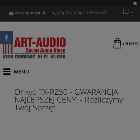
artsat@artsat.pl
(12) 396 37 90
/
515 569 667
(PUSTY)
Onkyo TX-RZ50 - GWARANCJA
NAJLEPSZEJ CENY! - Rozliczymy
Twój Sprzęt