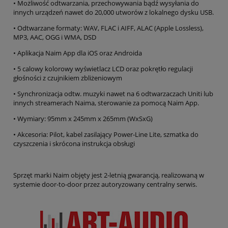
• Możliwość odtwarzania, przechowywania bądź wysyłania do
innych urządzeń nawet do 20,000 utworów z lokalnego dysku USB.
• Odtwarzane formaty: WAV, FLAC i AIFF, ALAC (Apple Lossless),
MP3, AAC, OGG i WMA, DSD
• Aplikacja Naim App dla iOS oraz Androida
• 5 calowy kolorowy wyświetlacz LCD oraz pokrętło regulacji
głośności z czujnikiem zbliżeniowym
• Synchronizacja odtw. muzyki nawet na 6 odtwarzaczach Uniti lub
innych streamerach Naima, sterowanie za pomocą Naim App.
• Wymiary: 95mm x 245mm x 265mm (WxSxG)
• Akcesoria: Pilot, kabel zasilający Power-Line Lite, szmatka do
czyszczenia i skrócona instrukcja obsługi
Sprzęt marki Naim objęty jest 2-letnią gwarancją, realizowaną w
systemie door-to-door przez autoryzowany centralny serwis.