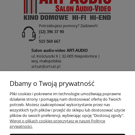
Potrzebujesz pomocy? Zadzwoń!
(12) 396 37 90
/
515 569 667
Salon audio-video ART-AUDIO
ul. Kościuszki 9 | 32-005 Niepołomice |
woj. małopolskie
artsat@artsat.pl
ART-AUDIO na FB
NIP: 6782225502 | REGON: 120645712
Dbamy o Twoją prywatność
POMOC
Pliki cookies i pokrewne im technologie umożliwiają poprawne
działanie strony i pomagają nam dostosować ofertę do Twoich
potrzeb. Możesz zaakceptować wykorzystanie przez nas
wszystkich tych plików i przejść do sklepu lub dostosować użycie
MOJE KONTO
plików do swoich preferencji, wybierając opcję "Dostosuj zgody".
Więcej o plikach cookies przeczytasz w naszej Polityce
prywatności.
PŁATNOŚCI