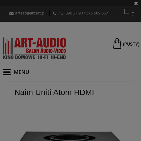
artsat@artsat.pl
(12) 396 37 90
/
515 569 667
(PUSTY)
Naim Uniti Atom HDMI