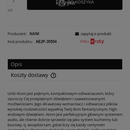
DO KOSZYKA
szt.
Producent:
zapytaj o produkt
NAIM
Kod produktu:
AE2F-35554
Opis
Koszty dostawy
Cena nie zawiera ewentualnych kosztów płatności
Uniti Atom jest pięknym, kompaktowym odtwarzaczem, który
zauroczy Cię przepięknym dźwiękiem i zaawansowanymi
możliwościami. Jego 40-watowy wzmacniacz i odtwarzacz plików
wysokiej rozdzielczości wypełnią Twój dom fantastycznym, high-
endowym dźwiękiem. Atom jest perfekcyjnym głównym systemem
audio, ale równie dobrze sprawdzi się jako system kuchenny lub
biurowy, tj. wszędzie tam, gdzie liczy się każdy centymetr
powierzchni. Wystarczy dodać do niego głośniki. Aplikacje NAim