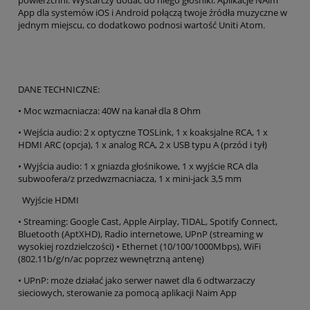
App dla systemów iOS i Android połączą twoje źródła muzyczne w
jednym miejscu, co dodatkowo podnosi wartość Uniti Atom.
DANE TECHNICZNE:
• Moc wzmacniacza: 40W na kanał dla 8 Ohm
• Wejścia audio: 2 x optyczne TOSLink, 1 x koaksjalne RCA, 1 x
HDMI ARC (opcja), 1 x analog RCA, 2 x USB typu A (przód i tył)
• Wyjścia audio: 1 x gniazda głośnikowe, 1 x wyjście RCA dla
subwoofera/z przedwzmacniacza, 1 x mini-jack 3,5 mm
Wyjście HDMI
• Streaming: Google Cast, Apple Airplay, TIDAL, Spotify Connect,
Bluetooth (AptXHD), Radio internetowe, UPnP (streaming w
wysokiej rozdzielczości) • Ethernet (10/100/1000Mbps), WiFi
(802.11b/g/n/ac poprzez wewnętrzną antenę)
• UPnP: może działać jako serwer nawet dla 6 odtwarzaczy
sieciowych, sterowanie za pomocą aplikacji Naim App