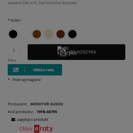
zawiera 23% VAT, bez kosztów dostawy
*
Kolor:
DO KOSZYKA
Para
*
- Pole wymagane
Producent:
MONITOR AUDIO
Kod produktu:
19FB-60795
zapytaj o produkt