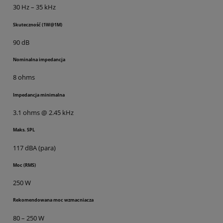
30 Hz – 35 kHz
Skuteczność (1W@1M)
90 dB
Nominalna impedancja
8 ohms
Impedancja minimalna
3.1 ohms @ 2.45 kHz
Maks. SPL
117 dBA (para)
Moc (RMS)
250 W
Rekomendowana moc wzmacniacza
80 – 250 W