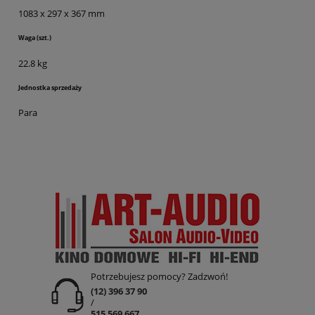
1083 x 297 x 367 mm
Waga (szt.)
22.8 kg
Jednostka sprzedaży
Para
Potrzebujesz pomocy? Zadzwoń!
(12) 396 37 90
/
515 569 667