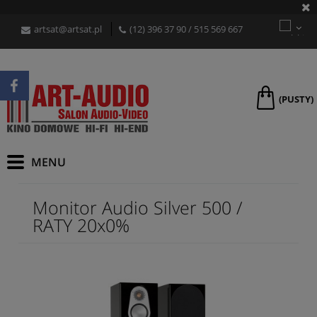
artsat@artsat.pl
(12) 396 37 90
/
515 569 667
(PUSTY)
Monitor Audio Silver 500 /
RATY 20x0%