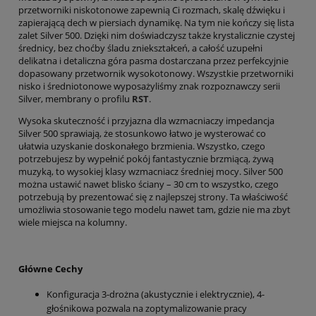
przetworniki niskotonowe zapewnią Ci rozmach, skalę dźwięku i
zapierającą dech w piersiach dynamikę. Na tym nie kończy się lista
zalet Silver 500. Dzięki nim doświadczysz także krystalicznie czystej
średnicy, bez choćby śladu zniekształceń, a całość uzupełni
delikatna i detaliczna góra pasma dostarczana przez perfekcyjnie
dopasowany przetwornik wysokotonowy. Wszystkie przetworniki
nisko i średniotonowe wyposażyliśmy znak rozpoznawczy serii
Silver, membrany o profilu
RST
.
Wysoka skuteczność i przyjazna dla wzmacniaczy impedancja
Silver 500 sprawiają, że stosunkowo łatwo je wysterować co
ułatwia uzyskanie doskonałego brzmienia. Wszystko, czego
potrzebujesz by wypełnić pokój fantastycznie brzmiącą, żywą
muzyką, to wysokiej klasy wzmacniacz średniej mocy. Silver 500
można ustawić nawet blisko ściany – 30 cm to wszystko, czego
potrzebują by prezentować się z najlepszej strony. Ta właściwość
umożliwia stosowanie tego modelu nawet tam, gdzie nie ma zbyt
wiele miejsca na kolumny.
Główne Cechy
Konfiguracja 3-drożna (akustycznie i elektrycznie), 4-
głośnikowa pozwala na zoptymalizowanie pracy