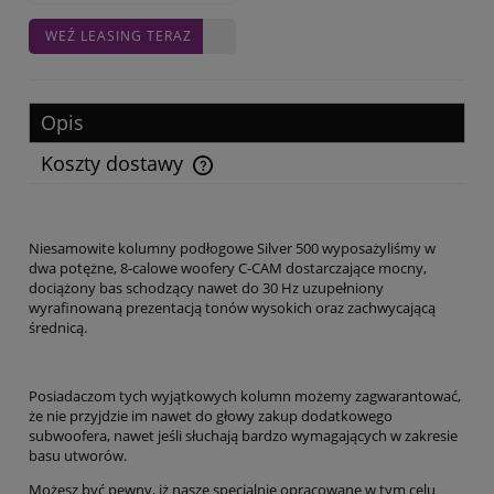
WEŹ LEASING TERAZ
Opis
Koszty dostawy
Cena nie zawiera ewentualnych kosztów płatności
Niesamowite kolumny podłogowe Silver 500 wyposażyliśmy w
dwa potężne, 8-calowe woofery C-CAM dostarczające mocny,
dociążony bas schodzący nawet do 30 Hz uzupełniony
wyrafinowaną prezentacją tonów wysokich oraz zachwycającą
średnicą.
Posiadaczom tych wyjątkowych kolumn możemy zagwarantować,
że nie przyjdzie im nawet do głowy zakup dodatkowego
subwoofera, nawet jeśli słuchają bardzo wymagających w zakresie
basu utworów.
Możesz być pewny, iż nasze specjalnie opracowane w tym celu