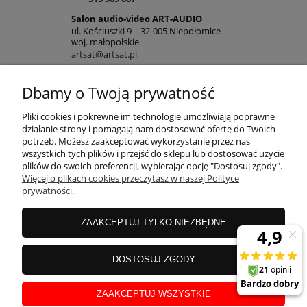
Salon audio-video ART-AUDIO
ul. Kościuszki 9 | 32-005 Niepołomice |
woj. małopolskie
artsat@artsat.pl
ART-AUDIO na FB
Dbamy o Twoją prywatność
NIP: 6782225502 | REGON: 120645712
POMOC
Pliki cookies i pokrewne im technologie umożliwiają poprawne
działanie strony i pomagają nam dostosować ofertę do Twoich
potrzeb. Możesz zaakceptować wykorzystanie przez nas
wszystkich tych plików i przejść do sklepu lub dostosować użycie
MOJE KONTO
plików do swoich preferencji, wybierając opcję "Dostosuj zgody".
Więcej o plikach cookies przeczytasz w naszej Polityce
prywatności.
PŁATNOŚCI
ZAAKCEPTUJ TYLKO NIEZBĘDNE
INFORMACJE
DOSTOSUJ ZGODY
ZAAKCEPTUJ WSZYSTKIE
O NAS