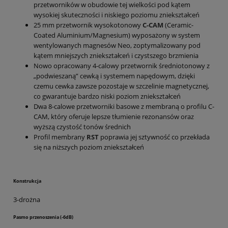
przetworników w obudowie tej wielkości pod kątem
wysokiej skuteczności i niskiego poziomu zniekształceń
25 mm przetwornik wysokotonowy
C-CAM
(Ceramic-
Coated Aluminium/Magnesium) wyposażony w system
wentylowanych magnesów Neo, zoptymalizowany pod
kątem mniejszych zniekształceń i czystszego brzmienia
Nowo opracowany 4-calowy przetwornik średniotonowy z
„podwieszaną” cewką i systemem napędowym, dzięki
czemu cewka zawsze pozostaje w szczelinie magnetycznej,
co gwarantuje bardzo niski poziom zniekształceń
Dwa 8-calowe przetworniki basowe z membraną o profilu C-
CAM, który oferuje lepsze tłumienie rezonansów oraz
wyższą czystość tonów średnich
Profil membrany
RST
poprawia jej sztywność co przekłada
się na niższych poziom zniekształceń
Konstrukcja
3-drożna
Pasmo przenoszenia (-6dB)