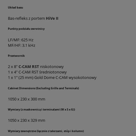
Układ basu
Bas-refleks z portem
HiVe II
Punkty podziału zwrotnicy
LF/MF: 625 Hz
MF/HF: 3.1 kHz
Przetwornik
2 x 8"
C-CAM
RST
niskotonowy
1 x 4" C-CAM RST średniotonowy
1 x 1" (25 mm) Gold Dome C-CAM wysokotonowy
Cabinet Dimensions (Excluding Grille and Terminals)
1050 x 230 x 300 mm
Wymiary (z maskownicą i terminalami (W x S x G))
1050 x 230 x 329 mm
Wymiary zewnętrzne (łącznie z talerzami, stóp i kolumn)