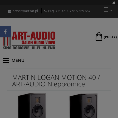
artsat@artsat.pl
(12) 396 37 90
/
515 569 667
(PUSTY)
MARTIN LOGAN MOTION 40 /
ART-AUDIO Niepołomice