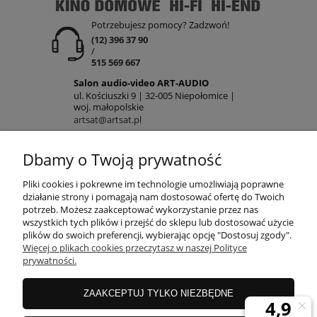
Potrzebujesz pomocy? Zadzwoń!
(12) 396 37 90
/
515 569 667
Salon audio-video ART-AUDIO
ul. Kościuszki 9 | 32-005 Niepołomice |
woj. małopolskie
artsat@artsat.pl
ART-AUDIO na FB
NIP: 6782225502 | REGON: 120645712
Dbamy o Twoją prywatność
POMOC
Pliki cookies i pokrewne im technologie umożliwiają poprawne
działanie strony i pomagają nam dostosować ofertę do Twoich
potrzeb. Możesz zaakceptować wykorzystanie przez nas
wszystkich tych plików i przejść do sklepu lub dostosować użycie
MOJE KONTO
plików do swoich preferencji, wybierając opcję "Dostosuj zgody".
Więcej o plikach cookies przeczytasz w naszej Polityce
prywatności.
PŁATNOŚCI
ZAAKCEPTUJ TYLKO NIEZBĘDNE