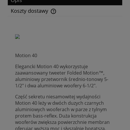
Koszty dostawy
Cena nie zawiera ewentualnych kosztów płatności
Motion 40
Elegancki Motion 40 wykorzystuje
zaawansowany tweeter Folded Motion™,
aluminiowy przetwornik średnio-tonowy 5-
1/2" i dwa aluminiowe woofery 6-1/2".
Część sekretu niesamowitej wydajności
Motion 40 leży w dwóch duzych czarnych
aluminiowych wooferach w parze z tylnym
protem bass-reflex. Duża konstrukcja
wooferów zwiększa powierzchnie membran
oferując wyższą moc i słyszalnie bogatszą,