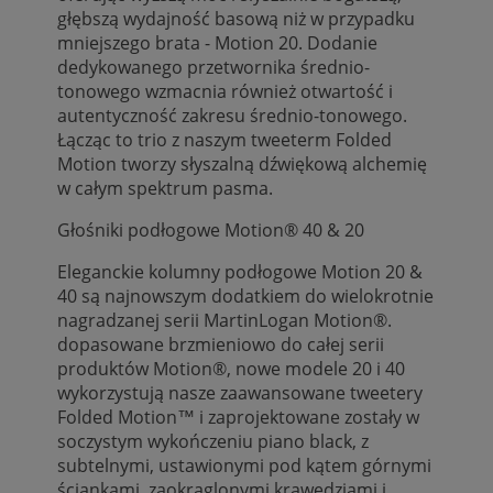
głębszą wydajność basową niż w przypadku
mniejszego brata - Motion 20. Dodanie
dedykowanego przetwornika średnio-
tonowego wzmacnia również otwartość i
autentyczność zakresu średnio-tonowego.
Łącząc to trio z naszym tweeterm Folded
Motion tworzy słyszalną dźwiękową alchemię
w całym spektrum pasma.
Głośniki podłogowe Motion® 40 & 20
Eleganckie kolumny podłogowe Motion 20 &
40 są najnowszym dodatkiem do wielokrotnie
nagradzanej serii MartinLogan Motion®.
dopasowane brzmieniowo do całej serii
produktów Motion®, nowe modele 20 i 40
wykorzystują nasze zaawansowane tweetery
Folded Motion™ i zaprojektowane zostały w
soczystym wykończeniu piano black, z
subtelnymi, ustawionymi pod kątem górnymi
ściankami, zaokrąglonymi krawędziami i