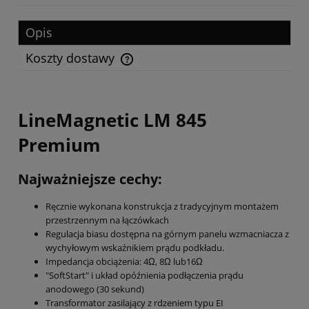
Opis
Koszty dostawy
Cena nie zawiera ewentualnych kosztów płatności
LineMagnetic LM 845
Premium
Najważniejsze cechy:
Ręcznie wykonana konstrukcja z tradycyjnym montażem
przestrzennym na łączówkach
Regulacja biasu dostępna na górnym panelu wzmacniacza z
wychyłowym wskaźnikiem prądu podkładu.
Impedancja obciążenia: 4Ω, 8Ω lub16Ω
"SoftStart" i układ opóźnienia podłączenia prądu
anodowego (30 sekund)
Transformator zasilający z rdzeniem typu EI