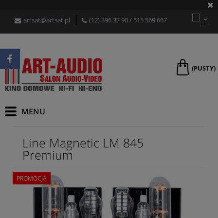
artsat@artsat.pl
(12) 396 37 90
/
515 569 667
(PUSTY)
Line Magnetic LM 845
Premium
PROMOCJA