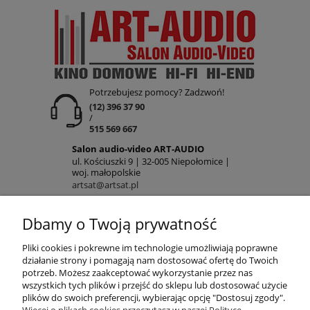
Potrzebujesz pomocy? Zadzwoń!
(12) 396 37 90
/
515 569 667
Salon audio-video ART-AUDIO
ul. Kościuszki 9 | 32-005 Niepołomice |
woj. małopolskie
artsat@artsat.pl
ART-AUDIO na FB
Dbamy o Twoją prywatność
NIP: 6782225502 | REGON: 120645712
POMOC
Pliki cookies i pokrewne im technologie umożliwiają poprawne
działanie strony i pomagają nam dostosować ofertę do Twoich
potrzeb. Możesz zaakceptować wykorzystanie przez nas
wszystkich tych plików i przejść do sklepu lub dostosować użycie
MOJE KONTO
plików do swoich preferencji, wybierając opcję "Dostosuj zgody".