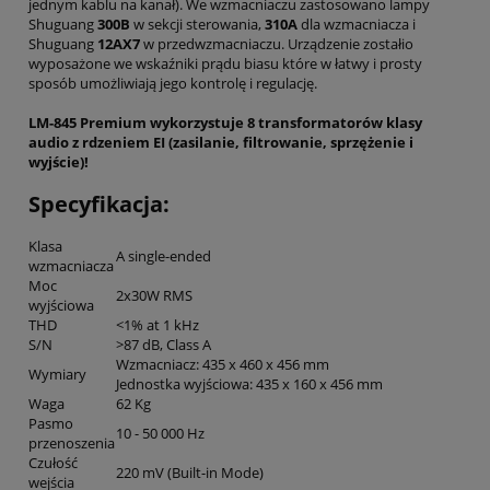
jednym kablu na kanał). We wzmacniaczu zastosowano lampy
Shuguang
300B
w sekcji sterowania,
310A
dla wzmacniacza i
Shuguang
12AX7
w przedwzmacniaczu. Urządzenie zostałio
wyposażone we wskaźniki prądu biasu które w łatwy i prosty
sposób umożliwiają jego kontrolę i regulację.
LM-845 Premium wykorzystuje 8 transformatorów klasy
audio z rdzeniem EI (zasilanie, filtrowanie, sprzężenie i
wyjście)!
Specyfikacja:
Klasa
A single-ended
wzmacniacza
Moc
2x30W RMS
wyjściowa
THD
<1% at 1 kHz
S/N
>87 dB, Class A
Wzmacniacz: 435 x 460 x 456 mm
Wymiary
Jednostka wyjściowa: 435 x 160 x 456 mm
Waga
62 Kg
Pasmo
10 - 50 000 Hz
przenoszenia
Czułość
220 mV (Built-in Mode)
wejścia