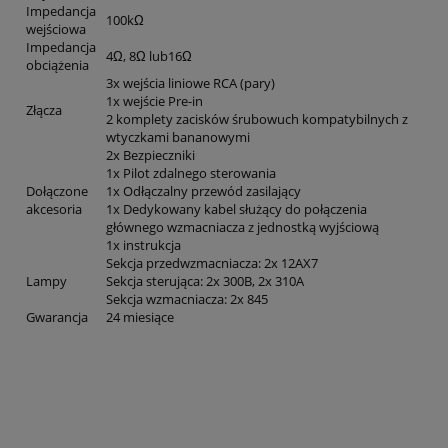
Impedancja
100kΩ
wejściowa
Impedancja
4Ω, 8Ω lub16Ω
obciążenia
3x wejścia liniowe RCA (pary)
1x wejście Pre-in
Złącza
2 komplety zacisków śrubowuch kompatybilnych z
wtyczkami bananowymi
2x Bezpieczniki
1x Pilot zdalnego sterowania
Dołączone
1x Odłączalny przewód zasilający
akcesoria
1x Dedykowany kabel służący do połączenia
głównego wzmacniacza z jednostką wyjściową
1x instrukcja
Sekcja przedwzmacniacza: 2x 12AX7
Lampy
Sekcja sterująca: 2x 300B, 2x 310A
Sekcja wzmacniacza: 2x 845
Gwarancja
24 miesiące