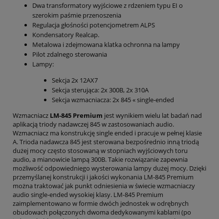
Dwa transformatory wyjściowe z rdzeniem typu EI o
szerokim paśmie przenoszenia
Regulacja głośności potencjometrem ALPS
Kondensatory Realcap.
Metalowa i zdejmowana klatka ochronna na lampy
Pilot zdalnego sterowania
Lampy:
Sekcja 2x 12AX7
Sekcja sterująca: 2x 300B, 2x 310A
Sekcja wzmacniacza: 2x 845 « single-ended
Wzmacniacz
LM-845 Premium
jest wynikiem wielu lat badań nad
aplikacją triody nadawczej 845 w zastosowaniach audio.
Wzmacniacz ma konstrukcję single ended i pracuje w pełnej klasie
A. Trioda nadawcza 845 jest sterowana bezpośrednio inną triodą
dużej mocy często stosowaną w stopniach wyjściowych toru
audio, a mianowicie lampą 300B. Takie rozwiązanie zapewnia
możliwość odpowiedniego wysterowania lampy dużej mocy. Dzięki
przemyślanej konstrukcji i jakości wykonania LM-845 Premium
można traktować jak punkt odniesienia w świecie wzmacniaczy
audio single-ended wysokiej klasy. LM-845 Premium
zaimplementowano w formie dwóch jednostek w odrębnych
obudowach połączonych dwoma dedykowanymi kablami (po