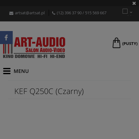
artsat@artsat.pl
(12) 396 37 90
/
515 569 667
(PUSTY)
KEF Q250C (Czarny)