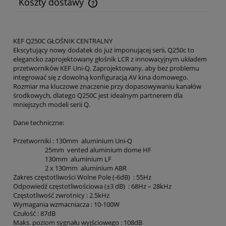
Koszty dostawy
Cena nie zawiera ewentualnych kosztów płatności
KEF Q250C GŁOŚNIK CENTRALNY
Ekscytujący nowy dodatek do już imponującej serii, Q250c to
elegancko zaprojektowany głośnik LCR z innowacyjnym układem
przetworników KEF Uni-Q. Zaprojektowany, aby bez problemu
integrować się z dowolną konfiguracją AV kina domowego.
Rozmiar ma kluczowe znaczenie przy dopasowywaniu kanałów
środkowych, dlatego Q250C jest idealnym partnerem dla
mniejszych modeli serii Q.
Dane techniczne:
Przetworniki : 130mm aluminium Uni-Q
25mm vented aluminium dome HF
130mm aluminium LF
2 x 130mm aluminium ABR
Zakres częstotliwości Wolne Pole (-6dB) : 55Hz
Odpowiedź częstotliwościowa (±3 dB) : 68Hz – 28kHz
Częstotliwość zwrotnicy : 2.5kHz
Wymagania wzmacniacza : 10-100W
Czułość : 87dB
Maks. poziom sygnału wyjściowego : 108dB