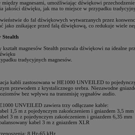
ę między magnesami, umożliwiając dźwiękowi przechodzenie 
ia jakości dźwięku, jak ma to miejsce w przypadku tradycyj
wieństwie do fal dźwiękowych wytwarzanych przez konwenc
ać jako znikające przed falą dźwiękową, co redukuje wiele 
 Stealth
y kształt magnesów Stealth pozwala dźwiękowi na idealne pr
dźwięku
zypadku tradycyjnych magnesów.
acja kabli zastosowana w HE1000 UNVEILED to pojedynczy p
zym przewodem z krystalicznego srebra. Niezawodne gniazdo 
poziomów bez wpływu na transmisję sygnałów audio.
E1000 UNVEILED zawiera trzy odłączane kable:
kabel 1,5 m z pojedynczym zakończeniem i gniazdem 3,5 mm
kabel 3 m z pojedynczym zakończeniem i gniazdem 6,35 mm
zbalansowany kabel 3 m z gniazdem XLR
zenoszenia: 8 Hz-65 kHz