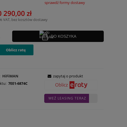
sprawdź formy dostawy
nie zawiera ewentualnych kosztów
0 290,00 zł
ości
3% VAT, bez kosztów dostawy
.
DO KOSZYKA
:
HiFiMAN
zapytaj o produkt
ktu:
7EE1-6874C
WEŹ LEASING TERAZ