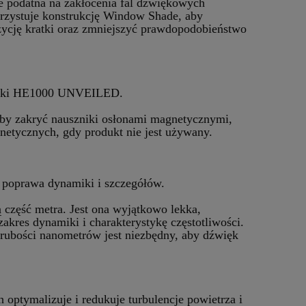
e podatna na zakłócenia fal dźwiękowych
rzystuje konstrukcję Window Shade, aby
cję kratki oraz zmniejszyć prawdopodobieństwo
worniki HE1000 UNVEILED.
aby zakryć nauszniki osłonami magnetycznymi,
tycznych, gdy produkt nie jest używany.
 poprawa dynamiki i szczegółów.
ęść metra. Jest ona wyjątkowo lekka,
kres dynamiki i charakterystykę częstotliwości.
rubości nanometrów jest niezbędny, aby dźwięk
optymalizuje i redukuje turbulencje powietrza i