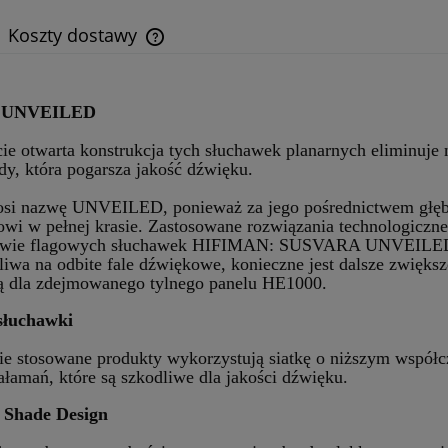
Koszty dostawy
Cena nie zawiera ewentualnych kosztów
płatności
 UNVEILED
ie otwarta konstrukcja tych słuchawek planarnych eliminuje
dy, która pogarsza jakość dźwięku.
si nazwę UNVEILED, ponieważ za jego pośrednictwem głęb
owi w pełnej krasie. Zastosowane rozwiązania technologiczne 
ctwie flagowych słuchawek HIFIMAN: SUSVARA UNVEILED.
żliwa na odbite fale dźwiękowe, konieczne jest dalsze zwiększ
ją dla zdejmowanego tylnego panelu HE1000.
słuchawki
ie stosowane produkty wykorzystują siatkę o niższym współc
załamań, które są szkodliwe dla jakości dźwięku.
Shade Design