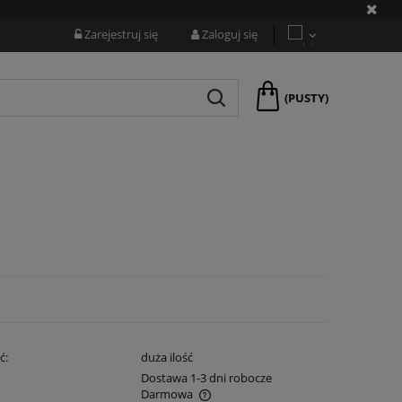
Zarejestruj się
Zaloguj się
(PUSTY)
ć:
duża ilość
:
Dostawa 1-3 dni robocze
Darmowa