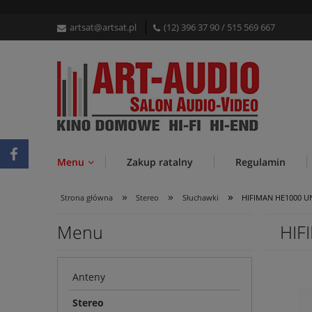
artsat@artsat.pl
(12) 396 37 90
/
515 569 667
Menu
Zakup ratalny
Regulamin
»
»
»
Strona główna
Stereo
Słuchawki
HIFIMAN HE1000 U
Menu
HIF
Anteny
Stereo