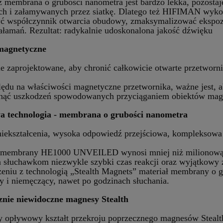
 membrana o grubości nanometra jest bardzo lekka, pozostaj
ch i załamywanych przez siatkę. Dlatego też HIFIMAN wyko
ć współczynnik otwarcia obudowy, zmaksymalizować ekspozy
załamań. Rezultat: radykalnie udoskonalona jakość dźwięku
magnetyczne
ie zaprojektowane, aby chronić całkowicie otwarte przet
ędu na właściwości magnetyczne przetwornika, ważne jest, 
nąć uszkodzeń spowodowanych przyciąganiem obiektów magne
a technologia - membrana o grubości nanometra
niekształcenia, wysoka odpowiedź przejściowa, kompleksowa
membrany HE1000 UNVEILED wynosi mniej niż milionową cz
 słuchawkom niezwykle szybki czas reakcji oraz wyjątkowy za
eniu z technologią „Stealth Magnets” materiał membrany o g
ty i niemęczący, nawet po godzinach słuchania.
znie niewidoczne magnesy Stealth
y opływowy kształt przekroju poprzecznego magnesów Stealth 