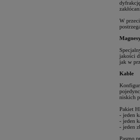
dyfrakcj
zakłócan
W przeci
postrzeg
Magnesy
Specjaln
jakości 
jak w pr
Kable
Konfigur
pojedync
niskich 
Pakiet H
- jeden 
- jeden 
- jeden 
Pasmo pr