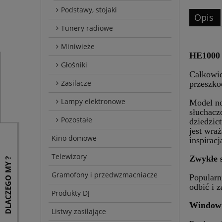
Podstawy, stojaki
Opis
Tunery radiowe
Miniwieże
HE1000
Głośniki
Całkowic
Zasilacze
przeszko
Lampy elektronowe
Model no
słuchacz
Pozostałe
dziedzi
jest wra
Kino domowe
inspirac
Telewizory
Zwykłe 
DLACZEGO MY ?
Gramofony i przedwzmacniacze
Popularn
odbić i 
Produkty DJ
Window 
Listwy zasilające