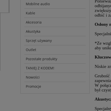
Ponieważ
Mobilne audio
odbijany
zwiększy
Kable
odbić i 
Akcesoria
Osłony 
Akustyka
Specjaln
Sprzęt używany
*Ze wzgl
aby unik
Outlet
Kluczow
Pozostałe produkty
Niskie z
TANIEJ Z KODEM!
Grubość 
Nowości
zapewnia
W połącz
Promocje
był czys
Akustyc
Specjaln