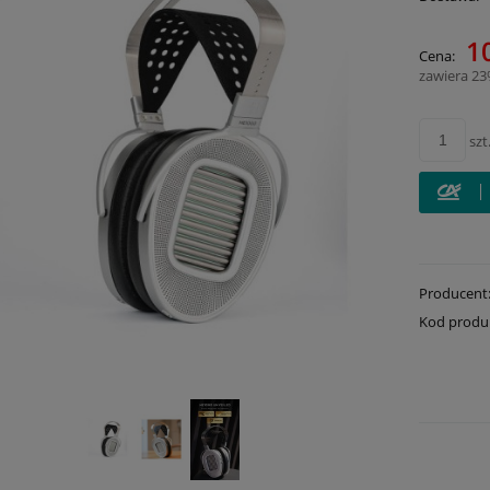
Cena 
1
Cena:
płatn
zawiera 2
szt
Producent
Kod produ