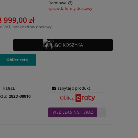
Darmowa
sprawdź formy dostawy
nie zawiera ewentualnych kosztów
8 999,00 zł
ości
3% VAT, bez kosztów dostawy
.
DO KOSZYKA
:
HEGEL
zapytaj o produkt
ktu:
282D-38810
WEŹ LEASING TERAZ