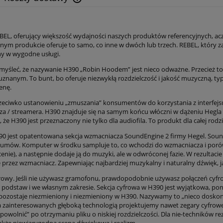
Cena nie zawiera ewentualnych kosztów
płatności
BEL, oferujący większość wydajności naszych produktów referencyjnych, acz
nym produkcie oferuje to samo, co inne w dwóch lub trzech. REBEL, który za
y w wygodne usługi.
yśleć, że nazywanie H390 „Robin Hoodem” jest nieco odważne. Przecież to n
uznanym. To bunt, bo oferuje niezwykłą rozdzielczość i jakość muzyczną, ty
enę.
zeciwko ustanowieniu „zmuszania” konsumentów do korzystania z interfej
a / streamera. H390 znajduje się na samym końcu włóczni w dążeniu Hegla do
 że H390 jest przeznaczony nie tylko dla audiofila. To produkt dla całej rodz
0 jest opatentowana sekcja wzmacniacza SoundEngine 2 firmy Hegel. Sound
zumów. Komputer w środku sampluje to, co wchodzi do wzmacniacza i poró
cenie), a następnie dodaje ją do muzyki, ale w odwróconej fazie. W rezultac
 przez wzmacniacz. Zapewniając najbardziej muzykalny i naturalny dźwięk, j
yfrowy. Jeśli nie używasz gramofonu, prawdopodobnie używasz połączeń cyfro
 podstaw i we własnym zakresie. Sekcja cyfrowa w H390 jest wyjątkowa, poni
ozostaje niezmieniony i niezmieniony w H390. Nazywamy to „nieco doskona
la zainteresowanych głęboką technologią projektujemy nawet zegary cyfrow
powolnić” po otrzymaniu pliku o niskiej rozdzielczości. Dla nie-techników re
także niewiarygodna scena dźwiękowa i realizm.