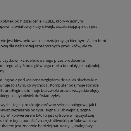
kolwiek po niższej cenie. REBEL, który w jednym
pewnia światowej klasy dźwięk, oszałamiającą moc i jest
ie jest kieszonkowe i nie rozdajemy go biednym. Ale to bunt
pową dla najbardziej ezoterycznych produktów, ale za
su użytkownika zdefiniowanego przez producenta
 tego, aby źródła głównego nurtu brzmiały jak najlepiej.
iny.
Engine 2 pod wieloma względami działa jak słuchawki z
wnuje to z tym, co wychodzi. Komputer odejmuje różnicę
ie SoundEngine eliminuje bez zwłoki prawie wszystkie błędy
akiego kiedykolwiek doświadczyłeś.
wych. Hegel projektuje zarówno sekcje analogową, jak i
eważ niezależnie od typu sygnału lub wejścia, sygnał
łym” konwerterem DA. To jest cyfrowe w najczystszej
e, które będą podążać za częstotliwością próbkowania w
zultatem jest znacznie bardziej naturalny i „analogowy”