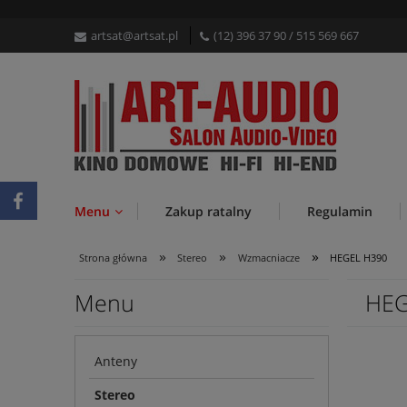
artsat@artsat.pl
(12) 396 37 90
/
515 569 667
Menu
Zakup ratalny
Regulamin
»
»
»
Strona główna
Stereo
Wzmacniacze
HEGEL H390
Menu
HEG
Anteny
Stereo