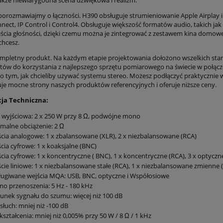
porozmawiajmy o łączności. H390 obsługuje strumieniowanie Apple Airplay i 
nnect, IP Control i Control4. Obsługuje większość formatów audio, takich j
ścia głośności, dzięki czemu można je zintegrować z zestawem kina domowe
chcesz.
mpletny produkt. Na każdym etapie projektowania dołożono wszelkich st
w do korzystania z najlepszego sprzętu pomiarowego na świecie w połącze
 o tym, jak chcieliby używać systemu stereo. Możesz podłączyć praktyczni
je mocne strony naszych produktów referencyjnych i oferuje niższe ceny.
cja Techniczna:
wyjściowa: 2 x 250 W przy 8 Ω, podwójne mono
malne obciążenie: 2 Ω
cia analogowe: 1 x zbalansowane (XLR), 2 x niezbalansowane (RCA)
cia cyfrowe: 1 x koaksjalne (BNC)
cia cyfrowe: 1 x koncentryczne ( BNC), 1 x koncentryczne (RCA), 3 x optyczne
cie liniowe: 1 x niezbalansowane stałe (RCA), 1 x niezbalansowane zmienne 
ugiwane wejścia MQA: USB, BNC, optyczne i Współosiowe
o przenoszenia: 5 Hz - 180 kHz
unek sygnału do szumu: więcej niż 100 dB
słuch: mniej niż -100 dB
kształcenia: mniej niż 0,005% przy 50 W / 8 Ω / 1 kHz