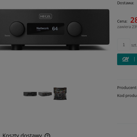
Dostawa:
Cena 
2
Cena:
płatn
zawiera 2
szt
Producent
Kod produ
Koszty dostawy