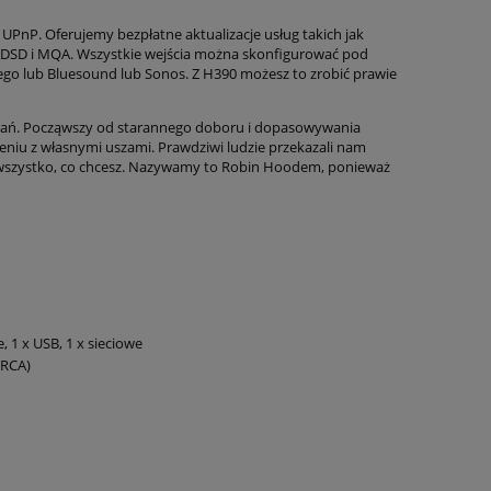
UPnP. Oferujemy bezpłatne aktualizacje usług takich jak
ak DSD i MQA. Wszystkie wejścia można skonfigurować pod
go lub Bluesound lub Sonos. Z H390 możesz to zrobić prawie
arań. Począwszy od starannego doboru i dopasowywania
niu z własnymi uszami. Prawdziwi ludzie przekazali nam
e wszystko, co chcesz. Nazywamy to Robin Hoodem, ponieważ
, 1 x USB, 1 x sieciowe
(RCA)