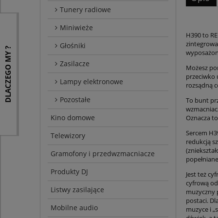
Tunery radiowe
Miniwieże
H390 to RE
zintegrowa
Głośniki
DLACZEGO MY ?
wyposażon
Zasilacze
Możesz pom
przeciwko 
Lampy elektronowe
rozsądną c
Pozostałe
To bunt pr
wzmacniacz
Kino domowe
Oznacza to,
Sercem H39
Telewizory
redukcją s
(zniekształ
Gramofony i przedwzmacniacze
popełniane
Produkty DJ
Jest też c
cyfrową od
Listwy zasilające
muzyczny p
postaci. D
Mobilne audio
muzyce i „s
dźwięk, a 