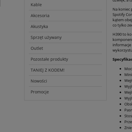
Kable
Na koniec 
Spotify Co
Akcesoria
kątem obej
co tylko ze
Akustyka
H390 to ko
Sprzęt używany
komponentó
informacje
Outlet
wykorzystu
Pozostałe produkty
Specyfika
Moc 
TANIEJ Z KODEM!
Mini
Wejś
Nowości
Wyjś
Promocje
Wejś
Wyjś
Obsł
Pasm
Stos
Prze
Znie