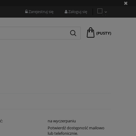
Zarejestruj się
Zaloguj się
(PUSTY)
ć:
na wyczerpaniu
:
Potwierdź dostępność mailowo
lub telefonicznie.