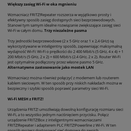
Większy zasięg Wi-Fi w oka mgnieniu
Wzmacniacz FRITZ!Repeater rozszerza w wyjątkowo prosty i
efektywny sposób zasięg dostępnych sieci bezprzewodowych.
Stanowi tym samym idealne rozwiązanie zwiększające zasięg sieci
Wi-Fi w całym domu.
Trzy niezależne pasma
Trzy jednostki bezprzewodowe (2 x 5 GHz oraz 1 x 2,4 GHz) są
wykorzystywane w inteligentny sposób, zapewniając maksymalną
wydajność Wi-Fi: Wi-Fi o prędkości do 2 400 Mbit/s (5 GHz, 4 x 4) + 1
200 Mbit/s (5 GHz, 2 x 2) + 600 Mbit/s (2.4 GHz, 2 x 2). Router Wi-Fi
jest optymalnie podłączony przez własne pasmo 5 GHz.
Alternatywne zastosowanie jako mostek LAN
Wzmacniacz można również połączyć z modemem lub routerem
kablem sieciowym. W ten sposób przy niskich nakładach można w
bezpieczny i szybki sposób poprawić parametry sieci Wi-Fi.
Wi-Fi MESH z FRITZ!
Urządzenia FRITZ! umożliwiają dowolną konfigurację rozmiaru sieci
Wi-Fi, a to wszystko jednym naciśnięciem przycisku. Połącz
urządzenie FRITZ!Box z inteligentnymi wzmacniaczami
FRITZ!Repeater i adapterem PLC FRITZ!Powerline z Wi-Fi. W ten
sposób możesz dostosować sieć domową do swoich