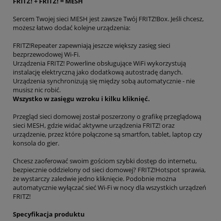
FRITZ! + FRITZ! = MESH
Sercem Twojej sieci MESH jest zawsze Twój FRITZ!Box. Jeśli chcesz,
możesz łatwo dodać kolejne urządzenia:
FRITZ!Repeater zapewniają jeszcze większy zasięg sieci
bezprzewodowej Wi-Fi.
Urządzenia FRITZ! Powerline obsługujące WiFi wykorzystują
instalację elektryczną jako dodatkową autostradę danych.
Urządzenia synchronizują się między sobą automatycznie - nie
musisz nic robić.
Wszystko w zasięgu wzroku i kilku kliknięć.
Przegląd sieci domowej został poszerzony o grafikę przeglądową
sieci MESH, gdzie widać aktywne urządzenia FRITZ! oraz
urządzenie, przez które połączone są smartfon, tablet, laptop czy
konsola do gier.
Chcesz zaoferować swoim gościom szybki dostęp do internetu,
bezpiecznie oddzielony od sieci domowej? FRITZ!Hotspot sprawia,
że wystarczy zaledwie jedno kliknięcie. Podobnie można
automatycznie wyłączać sieć Wi-Fi w nocy dla wszystkich urządzeń
FRITZ!
Specyfikacja produktu