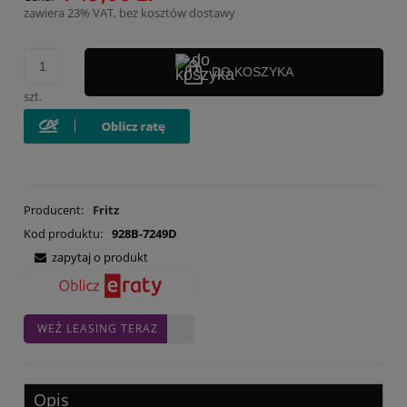
zawiera 23% VAT, bez kosztów dostawy
DO KOSZYKA
szt.
Producent:
Fritz
Kod produktu:
928B-7249D
zapytaj o produkt
WEŹ LEASING TERAZ
Opis