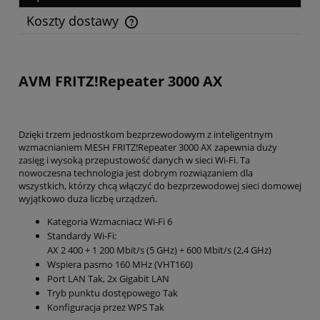
Koszty dostawy
Cena nie zawiera ewentualnych kosztów płatności
AVM FRITZ!Repeater 3000 AX
Dzięki trzem jednostkom bezprzewodowym z inteligentnym
wzmacnianiem MESH FRITZ!Repeater 3000 AX zapewnia duży
zasięg i wysoką przepustowość danych w sieci Wi-Fi. Ta
nowoczesna technologia jest dobrym rozwiązaniem dla
wszystkich, którzy chcą włączyć do bezprzewodowej sieci domowej
wyjątkowo duża liczbę urządzeń.
Kategoria Wzmacniacz Wi-Fi 6
Standardy Wi-Fi:
AX 2 400 + 1 200 Mbit/s (5 GHz) + 600 Mbit/s (2,4 GHz)
Wspiera pasmo 160 MHz (VHT160)
Port LAN Tak, 2x Gigabit LAN
Tryb punktu dostępowego Tak
Konfiguracja przez WPS Tak