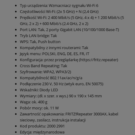
Typ urządzenia: Wzmacniacz sygnału Wi-Fi 6
Częstotliwości Wi-Fi: (2x 5 GHz) + N (2,4 GHz)
Prędkość Wi-Fi: 2 400 Mbit/s (5 GHz, 4 x 4) + 1 200 Mbit/s (5
GHz, 2 x 2) + 600 Mbit/s (2.4 GHz, 2 x 2)
Port LAN: Tak, 2 porty Gigabit LAN (10/100/1000 Base-T)
Tryb LAN bridge: Tak
WPS: Tak, Push button
Kompatybilny z innymi routerami: Tak
Język menu: POLSKI, ENG, DE, ES, FR, IT
Konfiguracja: przez przeglądarkę (https://fritz.repeater)
Cross Band Repeating: Tak
Szyfrowanie: WPA2, WPA3/2)
Kompatybilność 802.11ax/ac/n/g/a
Podłączenie 230 V, 50 Hz (wtyk euro, EN 50075)
Wskaźniki: Diody LED
Wymiary: (dł. x szer. x wys.) 90 x 190 x 145 mm
Waga: ok. 400 g
Pobór mocy: ok. 11 W
Zawartność opakowania: FRITZ!Repeater 3000AX, kabel
sieciowy, zasilacz, instrukcja instalacji
Kod produktu: 2000 2991
Edycja: międzynarodowa