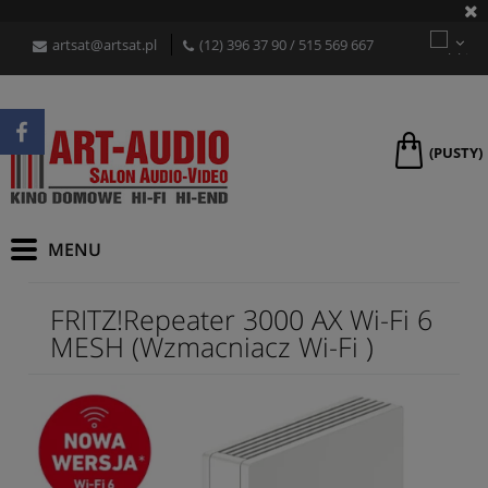
artsat@artsat.pl
(12) 396 37 90
/
515 569 667
(PUSTY)
FRITZ!Repeater 3000 AX Wi-Fi 6
MESH (Wzmacniacz Wi-Fi )