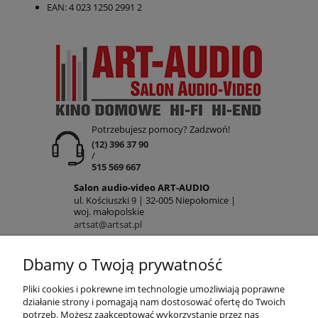
EAN: 4 023 1250 2991 2
Potrzebujesz pomocy? Zadzwoń!
(12) 396 37 90
/
515 569 667
Salon audio-video ART-AUDIO
ul. Kościuszki 9 | 32-005 Niepołomice |
woj. małopolskie
artsat@artsat.pl
ART-AUDIO na FB
NIP: 6782225502 | REGON: 120645712
Dbamy o Twoją prywatność
POMOC
Pliki cookies i pokrewne im technologie umożliwiają poprawne
działanie strony i pomagają nam dostosować ofertę do Twoich
potrzeb. Możesz zaakceptować wykorzystanie przez nas