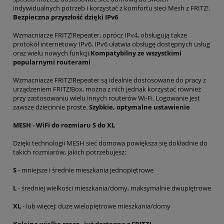
indywidualnych potrzeb i korzystać z komfortu sieci Mesh z FRITZ!.
Bezpieczna przyszłość dzięki IPv6
Wzmacniacze FRITZ!Repeater, oprócz IPv4, obsługują także
protokół internetowy IPv6. IPv6 ułatwia obsługę dostępnych usług
oraz wielu nowych funkcji.
Kompatybilny ze wszystkimi
popularnymi routerami
Wzmacniacze FRITZ!Repeater są idealnie dostosowane do pracy z
urządzeniem FRITZ!Box, można z nich jednak korzystać również
przy zastosowaniu wielu innych routerów Wi-Fi. Logowanie jest
zawsze dziecinnie proste.
Szybkie, optymalne ustawienie
MESH - WiFi do rozmiaru S do XL
Dzięki technologii MESH sieć domowa powiększa się dokładnie do
takich rozmiarów, jakich potrzebujesz:
S
- mniejsze i średnie mieszkania jednopiętrowe
L
- średniej wielkości mieszkania/domy, maksymalnie dwupiętrowe
XL
- lub więcej: duże wielopiętrowe mieszkania/domy
Kolejna wielka rzecz - już dostępna z FRITZ!