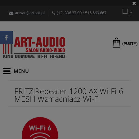
artsat@artsat.pl
(12) 396 37 90
/
515 569 667
(PUSTY)
FRITZ!Repeater 1200 AX Wi-Fi 6
MESH Wzmacniacz Wi-Fi