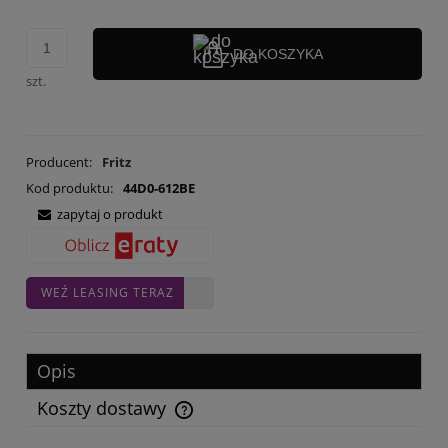
DO KOSZYKA
szt.
Producent:
Fritz
Kod produktu:
44D0-612BE
zapytaj o produkt
WEŹ LEASING TERAZ
Opis
Koszty dostawy
Cena nie zawiera ewentualnych kosztów płatności