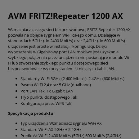
AVM FRITZ!Repeater 1200 AX
Wzmacniacz zasięgu sieci bezprzewodowej FRITZ!Repeater 1200 AX
pozwala na objęcie sygnałem Wi-Fi całego domu. Działające w
standardach 5GHz (do 2400 Mbit/s) oraz 2,4GHz (do 600 Mbit/s)
urządzenie jest proste w instalacji i konfiguracji. Dzięki
wyposażeniu w Gigabitowy port LAN możliwe jest uzyskanie
szybkiego połączenia przez urządzenia nie posiadające modułu Wi-
Fi lub stworzenie szybkiego punktu dostępowego sieci
bezprzewodowej z wykorzystaniem istniejących kabli LAN.
Standardy Wi-Fi 5GHz (2 400 Mbit/s), 2,4GHz (600 Mbit/s)
Pasma Wi-Fi 2,4 oraz 5 GHz (dualband)
Port LAN Tak, 1x Gigabit LAN
Tryb punktu dostępowego Tak
Konfiguracja przez WPS Tak
Specyfikacja produktu
Typ urządzenia Wzmacniacz sygnału WiFi AX
Standard Wi-Fi AX 5GHz + 2,4GHz
Prędkość Wi-Fi 2 400 Mbit/s (5GHz) 600 Mbit/s (2,4GHz)