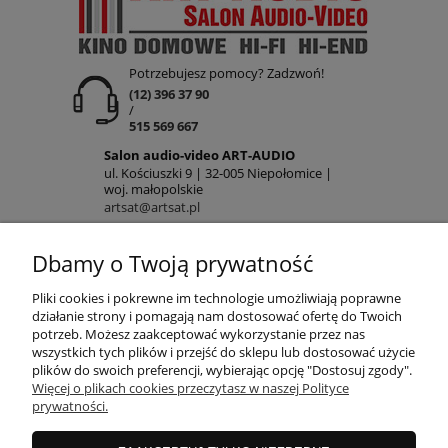
Potrzebujesz pomocy? Zadzwoń!
(12) 396 37 90
/
515 569 667
Salon audio-video ART-AUDIO
ul. Kościuszki 9 | 32-005 Niepołomice |
woj. małopolskie
artsat@artsat.pl
ART-AUDIO na FB
Dbamy o Twoją prywatność
NIP: 6782225502 | REGON: 120645712
POMOC
Pliki cookies i pokrewne im technologie umożliwiają poprawne
działanie strony i pomagają nam dostosować ofertę do Twoich
potrzeb. Możesz zaakceptować wykorzystanie przez nas
wszystkich tych plików i przejść do sklepu lub dostosować użycie
MOJE KONTO
plików do swoich preferencji, wybierając opcję "Dostosuj zgody".
Więcej o plikach cookies przeczytasz w naszej Polityce
prywatności.
PŁATNOŚCI