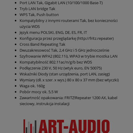
Port LAN Tak, Gigabit LAN (10/100/1000 Base-T)
Tryb LAN bridge Tak
WPS Tak, Push button
Kompatybilny z innymi routerami Tak, bez konieczności
użycia WDS
Język menu POLSKI, ENG, DE, ES, FR, IT
Konfiguracja przez przeglądarkę (http://fritz.repeater)
Cross Band Repeating Tak
Dwuzakresowosć Tak, 2,4 GHz i 5 GHz jednocześnie
Szyfrowanie WPA2 (802.11i), WPA3 w trybie mostka LAN
Kompatybilność 802.11ac/n/g/b bez WDS
Podłączenie 230 V, 50 Hz (wtyk euro, EN 50075)
Wskaźniki Diody (stan urządzenia, port LAN, zasięg)
Wymiary (dł. x szer. x wys.) 80 x 80 x 37 mm (bez wtyczki)
Waga ok. 160g
Pobór mocy ok. 5,5 W
Zawartność opakowania: FRITZ!Repeater 1200 AX, kabel
sieciowy, instrukcja instalacji