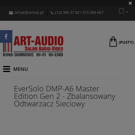
artsat@artsat.pl
(12) 396 37 90
/
515 569 667
(PUSTY)
EverSolo DMP-A6 Master
Edition Gen 2 - Zbalansowany
Odtwarzacz Sieciowy