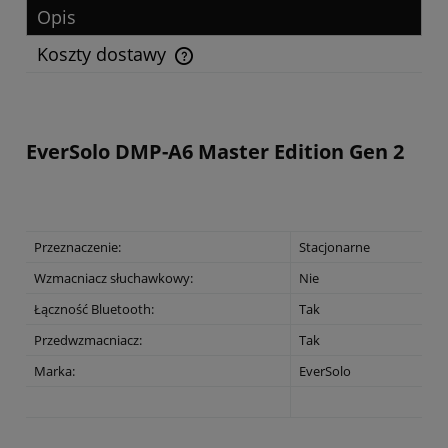
Opis
Koszty dostawy
Cena nie zawiera ewentualnych kosztów płatności
EverSolo DMP-A6 Master Edition Gen 2
Przeznaczenie:
Stacjonarne
Wzmacniacz słuchawkowy:
Nie
Łączność Bluetooth:
Tak
Przedwzmacniacz:
Tak
Marka:
EverSolo