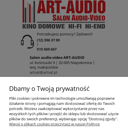
Potrzebujesz pomocy? Zadzwoń!
(12) 396 37 90
/
515 569 667
Salon audio-video ART-AUDIO
ul. Kościuszki 9 | 32-005 Niepołomice |
woj. małopolskie
artsat@artsat.pl
ART-AUDIO na FB
Dbamy o Twoją prywatność
NIP: 6782225502 | REGON: 120645712
POMOC
Pliki cookies i pokrewne im technologie umożliwiają poprawne
działanie strony i pomagają nam dostosować ofertę do Twoich
potrzeb. Możesz zaakceptować wykorzystanie przez nas
wszystkich tych plików i przejść do sklepu lub dostosować użycie
MOJE KONTO
plików do swoich preferencji, wybierając opcję "Dostosuj zgody".
Więcej o plikach cookies przeczytasz w naszej Polityce