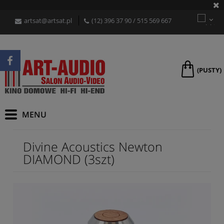
artsat@artsat.pl
(12) 396 37 90
/
515 569 667
(PUSTY)
Divine Acoustics Newton
DIAMOND (3szt)