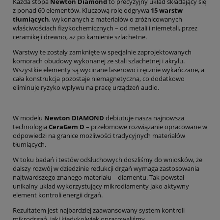
Każda stopa
Newton Diamond
to precyzyjny układ składający się
z ponad 60 elementów. Kluczową rolę odgrywa
15 warstw
tłumiących
, wykonanych z materiałów o zróżnicowanych
właściwościach fizykochemicznych – od metali i niemetali, przez
ceramikę i drewno, aż po kamienie szlachetne.
Warstwy te zostały zamknięte w specjalnie zaprojektowanych
komorach obudowy wykonanej ze stali szlachetnej i akrylu.
Wszystkie elementy są wycinane laserowo i ręcznie wykańczane, a
cała konstrukcja pozostaje niemagnetyczna, co dodatkowo
eliminuje ryzyko wpływu na pracę urządzeń audio.
W modelu
Newton DIAMOND
debiutuje nasza najnowsza
technologia
CeraGem D
– przełomowe rozwiązanie opracowane w
odpowiedzi na granice możliwości tradycyjnych materiałów
tłumiących.
W toku badań i testów odsłuchowych doszliśmy do wniosków, że
dalszy rozwój w dziedzinie redukcji drgań wymaga zastosowania
najtwardszego znanego materiału – diamentu. Tak powstał
unikalny układ wykorzystujący mikrodiamenty jako aktywny
element kontroli energii drgań.
Rezultatem jest najbardziej zaawansowany system kontroli
mikrodrgań, jaki kiedykolwiek opracowaliśmy.