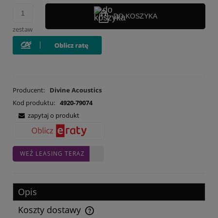
DO KOSZYKA
zestaw
Producent:
Divine Acoustics
Kod produktu:
4920-79074
zapytaj o produkt
WEŹ LEASING TERAZ
Opis
Koszty dostawy
Cena nie zawiera ewentualnych kosztów płatności