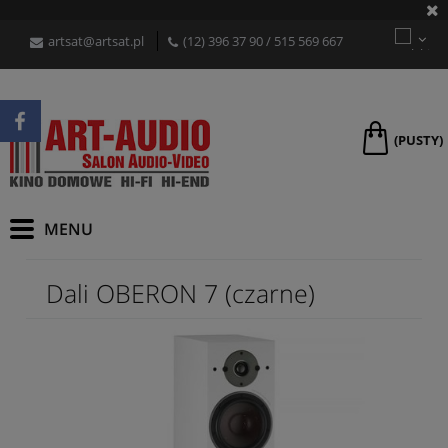
artsat@artsat.pl
(12) 396 37 90
/
515 569 667
(PUSTY)
Dali OBERON 7 (czarne)