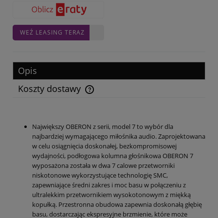
WEŹ LEASING TERAZ
Opis
Koszty dostawy
Cena nie zawiera ewentualnych kosztów płatności
Największy OBERON z serii, model 7 to wybór dla
najbardziej wymagającego miłośnika audio. Zaprojektowana
w celu osiągnięcia doskonałej, bezkompromisowej
wydajności, podłogowa kolumna głośnikowa OBERON 7
wyposażona została w dwa 7 calowe przetworniki
niskotonowe wykorzystujące technologię SMC,
zapewniające średni zakres i moc basu w połączeniu z
ultralekkim przetwornikiem wysokotonowym z miękką
kopułką. Przestronna obudowa zapewnia doskonałą głębię
basu, dostarczając ekspresyjne brzmienie, które może