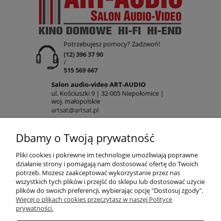
Potrzebujesz pomocy? Zadzwoń!
(12) 396 37 90
/
515 569 667
Salon audio-video ART-AUDIO
ul. Kościuszki 9 | 32-005 Niepołomice |
woj. małopolskie
artsat@artsat.pl
ART-AUDIO na FB
Dbamy o Twoją prywatność
NIP: 6782225502 | REGON: 120645712
POMOC
Pliki cookies i pokrewne im technologie umożliwiają poprawne
działanie strony i pomagają nam dostosować ofertę do Twoich
potrzeb. Możesz zaakceptować wykorzystanie przez nas
wszystkich tych plików i przejść do sklepu lub dostosować użycie
MOJE KONTO
plików do swoich preferencji, wybierając opcję "Dostosuj zgody".
Więcej o plikach cookies przeczytasz w naszej Polityce
prywatności.
PŁATNOŚCI