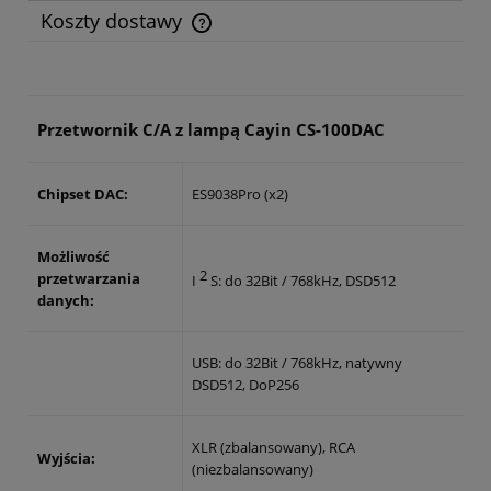
Koszty dostawy
Cena nie zawiera ewentualnych kosztów płatności
Przetwornik C/A z lampą Cayin CS-100DAC
Chipset DAC:
ES9038Pro (x2)
Możliwość
2
przetwarzania
I
S: do 32Bit / 768kHz, DSD512
danych:
USB: do 32Bit / 768kHz, natywny
DSD512, DoP256
XLR (zbalansowany), RCA
Wyjścia:
(niezbalansowany)