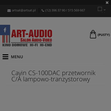
artsat@artsat.pl
(12) 396 37 90
/
515 569 667
(PUSTY)
Cayin CS-100DAC przetwornik
C/A lampowo-tranzystorowy