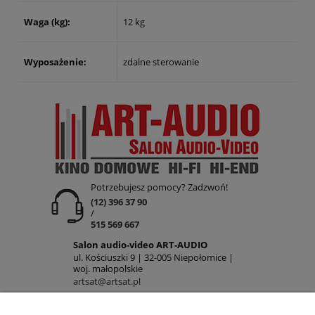
Waga (kg):
12 kg
Wyposażenie:
zdalne sterowanie
Potrzebujesz pomocy? Zadzwoń!
(12) 396 37 90
/
515 569 667
Salon audio-video ART-AUDIO
ul. Kościuszki 9 | 32-005 Niepołomice |
woj. małopolskie
artsat@artsat.pl
ART-AUDIO na FB