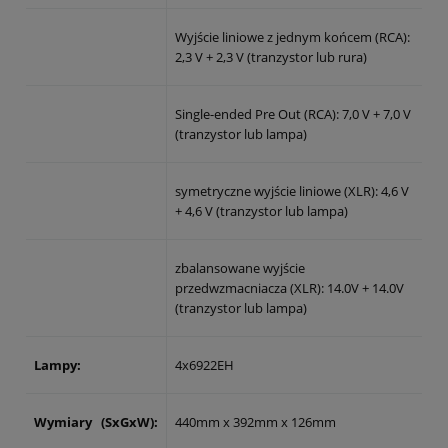
Wyjście liniowe z jednym końcem (RCA):
2,3 V + 2,3 V (tranzystor lub rura)
Single-ended Pre Out (RCA): 7,0 V + 7,0 V
(tranzystor lub lampa)
symetryczne wyjście liniowe (XLR): 4,6 V
+ 4,6 V (tranzystor lub lampa)
zbalansowane wyjście
przedwzmacniacza (XLR): 14.0V + 14.0V
(tranzystor lub lampa)
Lampy:
4x6922EH
Wymiary
(SxGxW):
440mm x 392mm x 126mm