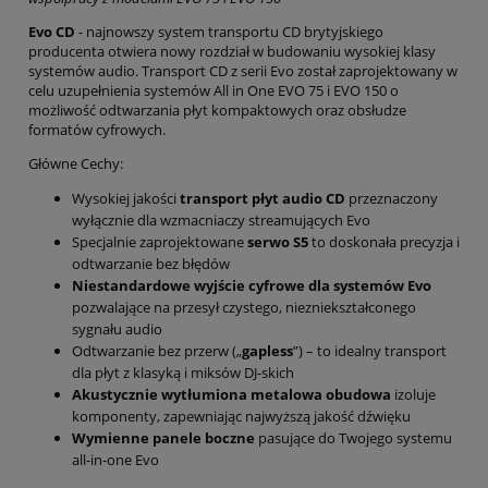
Evo CD
- najnowszy system transportu CD brytyjskiego
producenta otwiera nowy rozdział w budowaniu wysokiej klasy
systemów audio. Transport CD z serii Evo został zaprojektowany w
celu uzupełnienia systemów All in One EVO 75 i EVO 150 o
możliwość odtwarzania płyt kompaktowych oraz obsłudze
formatów cyfrowych.
Główne Cechy:
Wysokiej jakości
transport płyt audio CD
przeznaczony
wyłącznie dla wzmacniaczy streamujących Evo
Specjalnie zaprojektowane
serwo S5
to doskonała precyzja i
odtwarzanie bez błędów
Niestandardowe wyjście cyfrowe dla systemów Evo
pozwalające na przesył czystego, niezniekształconego
sygnału audio
Odtwarzanie bez przerw („
gapless
”) – to idealny transport
dla płyt z klasyką i miksów DJ-skich
Akustycznie wytłumiona metalowa obudowa
izoluje
komponenty, zapewniając najwyższą jakość dźwięku
Wymienne panele boczne
pasujące do Twojego systemu
all-in-one Evo