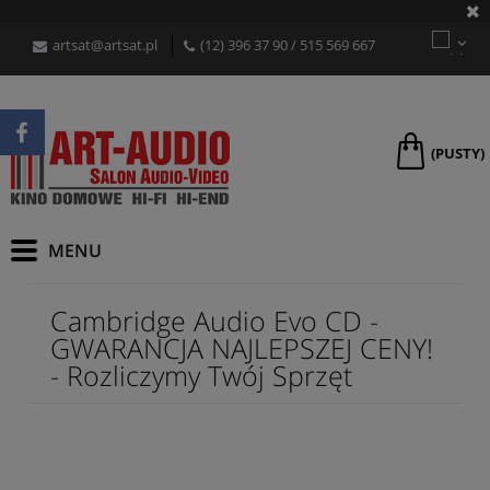
artsat@artsat.pl
(12) 396 37 90
/
515 569 667
(PUSTY)
Cambridge Audio Evo CD -
GWARANCJA NAJLEPSZEJ CENY!
- Rozliczymy Twój Sprzęt