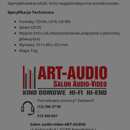
Zaprojektował produkt, który wygląda klasycznie ponadczasowo.
Specyfikacja Techniczna
:
Formaty: CD-DA, CD-R, CD-RW
Serwo CD-S5
Wyjście: EVO Link (Niestandardowe połączenie z jednostką
główną Evo)
Wymiary: 317 x 89 x 352 mm
Waga: 5 kg
Potrzebujesz pomocy? Zadzwoń!
(12) 396 37 90
/
515 569 667
Salon audio-video ART-AUDIO
ul. Kościuszki 9 | 32-005 Niepołomice |