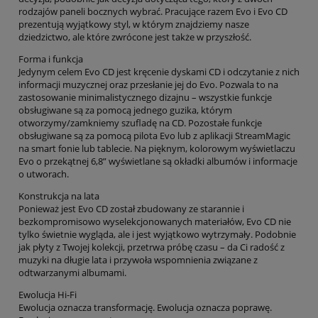
rodzajów paneli bocznych wybrać. Pracujące razem Evo i Evo CD
prezentują wyjątkowy styl, w którym znajdziemy nasze
dziedzictwo, ale które zwrócone jest także w przyszłość.
Forma i funkcja
Jedynym celem Evo CD jest kręcenie dyskami CD i odczytanie z nich
informacji muzycznej oraz przesłanie jej do Evo. Pozwala to na
zastosowanie minimalistycznego dizajnu – wszystkie funkcje
obsługiwane są za pomocą jednego guzika, którym
otworzymy/zamkniemy szufladę na CD. Pozostałe funkcje
obsługiwane są za pomocą pilota Evo lub z aplikacji StreamMagic
na smart fonie lub tablecie. Na pięknym, kolorowym wyświetlaczu
Evo o przekątnej 6,8” wyświetlane są okładki albumów i informacje
o utworach.
Konstrukcja na lata
Ponieważ jest Evo CD został zbudowany ze starannie i
bezkompromisowo wyselekcjonowanych materiałów, Evo CD nie
tylko świetnie wygląda, ale i jest wyjątkowo wytrzymały. Podobnie
jak płyty z Twojej kolekcji, przetrwa próbę czasu – da Ci radość z
muzyki na długie lata i przywoła wspomnienia związane z
odtwarzanymi albumami.
Ewolucja Hi-Fi
Ewolucja oznacza transformację. Ewolucja oznacza poprawę.