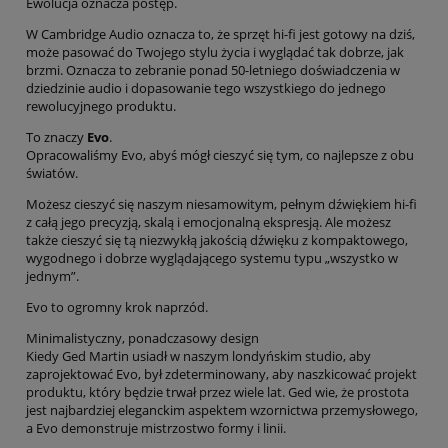
Ewolucja oznacza postęp.
W Cambridge Audio oznacza to, że sprzęt hi-fi jest gotowy na dziś,
może pasować do Twojego stylu życia i wyglądać tak dobrze, jak
brzmi. Oznacza to zebranie ponad 50-letniego doświadczenia w
dziedzinie audio i dopasowanie tego wszystkiego do jednego
rewolucyjnego produktu.
To znaczy
Evo
.
Opracowaliśmy Evo, abyś mógł cieszyć się tym, co najlepsze z obu
światów.
Możesz cieszyć się naszym niesamowitym, pełnym dźwiękiem hi-fi
z całą jego precyzją, skalą i emocjonalną ekspresją. Ale możesz
także cieszyć się tą niezwykłą jakością dźwięku z kompaktowego,
wygodnego i dobrze wyglądającego systemu typu „wszystko w
jednym”.
Evo to ogromny krok naprzód.
Minimalistyczny, ponadczasowy design
Kiedy Ged Martin usiadł w naszym londyńskim studio, aby
zaprojektować Evo, był zdeterminowany, aby naszkicować projekt
produktu, który będzie trwał przez wiele lat. Ged wie, że prostota
jest najbardziej eleganckim aspektem wzornictwa przemysłowego,
a Evo demonstruje mistrzostwo formy i linii.