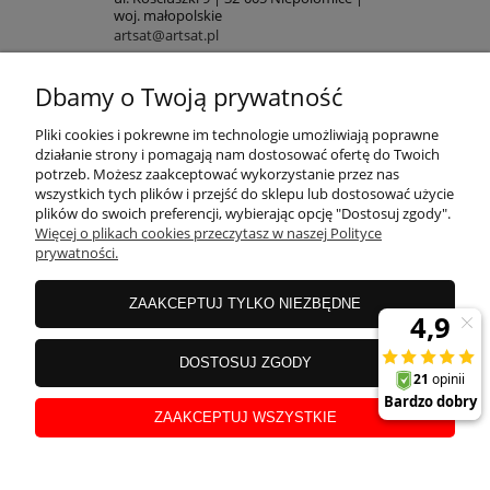
woj. małopolskie
artsat@artsat.pl
ART-AUDIO na FB
Dbamy o Twoją prywatność
NIP: 6782225502 | REGON: 120645712
POMOC
Pliki cookies i pokrewne im technologie umożliwiają poprawne
działanie strony i pomagają nam dostosować ofertę do Twoich
potrzeb. Możesz zaakceptować wykorzystanie przez nas
wszystkich tych plików i przejść do sklepu lub dostosować użycie
MOJE KONTO
plików do swoich preferencji, wybierając opcję "Dostosuj zgody".
Więcej o plikach cookies przeczytasz w naszej Polityce
prywatności.
PŁATNOŚCI
ZAAKCEPTUJ TYLKO NIEZBĘDNE
INFORMACJE
DOSTOSUJ ZGODY
ZAAKCEPTUJ WSZYSTKIE
O NAS
pokaż pełną wersję strony