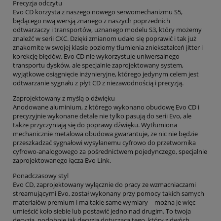
Precyzja odczytu
Evo CD korzysta z naszego nowego serwomechanizmu S5,
będącego nwą wersją znanego z naszych poprzednich
odtwarzaczy i transportów, uznanego modelu S3, który możemy
znaleźć w serii CXC. Dzięki zmianom udało się poprawić i tak już
znakomite w swojej klasie poziomy tłumienia zniekształceń jitter i
korekcję błędów. Evo CD nie wykorzystuje uniwersalnego
transportu dysków, ale specjalnie zaprojektowany system,
wyjątkowe osiągnięcie inżynieryjne, którego jedynym celem jest
odtwarzanie sygnału z płyt CD z niezawodnością i precyzją.
Zaprojektowany z myślą o dźwięku
Anodowane aluminium, z którego wykonano obudowę Evo CD i
precyzyjnie wykonane detale nie tylko pasują do serii Evo, ale
także przyczyniają się do poprawy dźwięku. Wytłumiona
mechanicznie metalowa obudowa gwarantuje, że nic nie będzie
przeszkadzać sygnałowi wysyłanemu cyfrowo do przetwornika
cyfrowo-analogowego za pośrednictwem pojedynczego, specjalnie
zaprojektowanego łącza Evo Link.
Ponadczasowy styl
Evo CD, zaprojektowany wyłącznie do pracy ze wzmacniaczami
streamującymi Evo, został wykonany przy pomocy takich samych
materiałów premium i ma takie same wymiary – można je więc
umieścić koło siebie lub postawić jedno nad drugim. To twoja
decyzja, podobnie jak decyzja dotycząca tego, który z dwóch