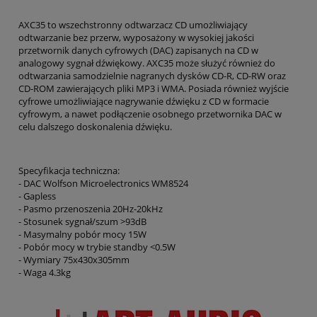
AXC35 to wszechstronny odtwarzacz CD umożliwiający
odtwarzanie bez przerw, wyposażony w wysokiej jakości
przetwornik danych cyfrowych (DAC) zapisanych na CD w
analogowy sygnał dźwiękowy. AXC35 może służyć również do
odtwarzania samodzielnie nagranych dysków CD-R, CD-RW oraz
CD-ROM zawierających pliki MP3 i WMA. Posiada również wyjście
cyfrowe umożliwiające nagrywanie dźwięku z CD w formacie
cyfrowym, a nawet podłączenie osobnego przetwornika DAC w
celu dalszego doskonalenia dźwięku.
Specyfikacja techniczna:
- DAC Wolfson Microelectronics WM8524
- Gapless
- Pasmo przenoszenia 20Hz-20kHz
- Stosunek sygnał/szum >93dB
- Masymalny pobór mocy 15W
- Pobór mocy w trybie standby <0.5W
- Wymiary 75x430x305mm
- Waga 4.3kg