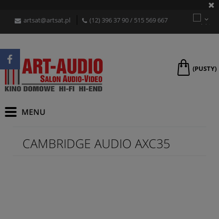
artsat@artsat.pl
(12) 396 37 90
/
515 569 667
(PUSTY)
CAMBRIDGE AUDIO AXC35