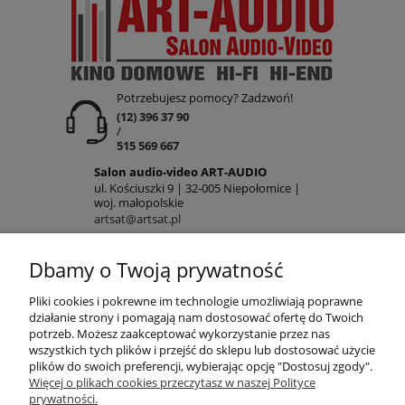
Potrzebujesz pomocy? Zadzwoń!
(12) 396 37 90
/
515 569 667
Salon audio-video ART-AUDIO
ul. Kościuszki 9 | 32-005 Niepołomice |
woj. małopolskie
artsat@artsat.pl
ART-AUDIO na FB
NIP: 6782225502 | REGON: 120645712
Dbamy o Twoją prywatność
POMOC
Pliki cookies i pokrewne im technologie umożliwiają poprawne
działanie strony i pomagają nam dostosować ofertę do Twoich
potrzeb. Możesz zaakceptować wykorzystanie przez nas
wszystkich tych plików i przejść do sklepu lub dostosować użycie
MOJE KONTO
plików do swoich preferencji, wybierając opcję "Dostosuj zgody".
Więcej o plikach cookies przeczytasz w naszej Polityce
prywatności.