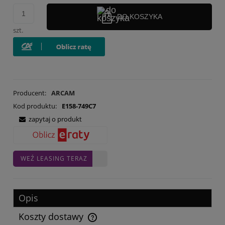
DO KOSZYKA
szt.
Producent:
ARCAM
Kod produktu:
E158-749C7
zapytaj o produkt
WEŹ LEASING TERAZ
Opis
Koszty dostawy
Cena nie zawiera ewentualnych kosztów płatności