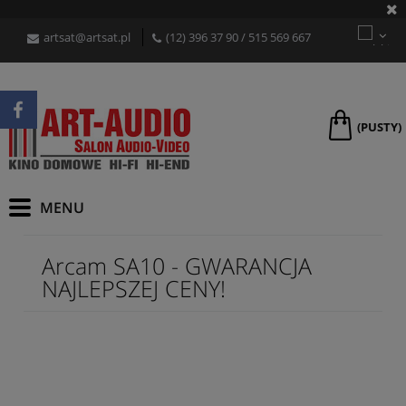
artsat@artsat.pl
(12) 396 37 90
/
515 569 667
(PUSTY)
Arcam SA10 - GWARANCJA
NAJLEPSZEJ CENY!