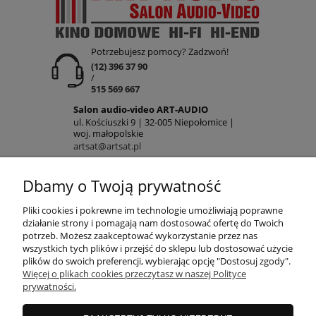
Potrzebujesz pomocy? Zadzwoń!
(12) 396 37 90
/
515 569 667
Salon audio-video ART-AUDIO
ul. Kościuszki 9 | 32-005 Niepołomice |
woj. małopolskie
artsat@artsat.pl
ART-AUDIO na FB
NIP: 6782225502 | REGON: 120645712
Dbamy o Twoją prywatność
POMOC
Pliki cookies i pokrewne im technologie umożliwiają poprawne
działanie strony i pomagają nam dostosować ofertę do Twoich
potrzeb. Możesz zaakceptować wykorzystanie przez nas
wszystkich tych plików i przejść do sklepu lub dostosować użycie
MOJE KONTO
plików do swoich preferencji, wybierając opcję "Dostosuj zgody".
Więcej o plikach cookies przeczytasz w naszej Polityce
prywatności.
PŁATNOŚCI