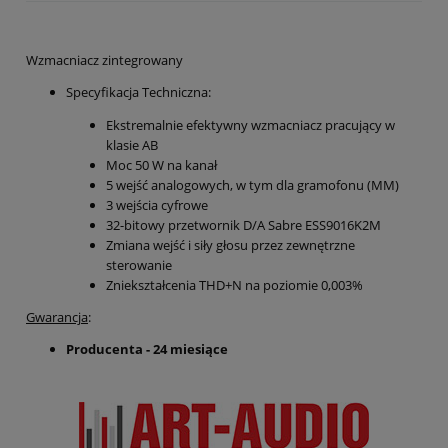
Wzmacniacz zintegrowany
Specyfikacja Techniczna:
Ekstremalnie efektywny wzmacniacz pracujący w
klasie AB
Moc 50 W na kanał
5 wejść analogowych, w tym dla gramofonu (MM)
3 wejścia cyfrowe
32-bitowy przetwornik D/A Sabre ESS9016K2M
Zmiana wejść i siły głosu przez zewnętrzne
sterowanie
Zniekształcenia THD+N na poziomie 0,003%
Gwarancja
:
Producenta - 24 miesiące