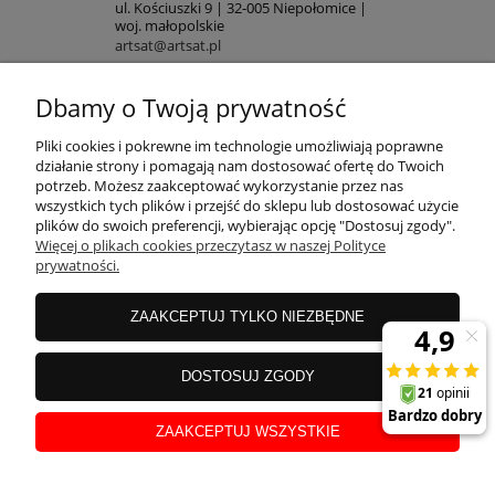
ul. Kościuszki 9 | 32-005 Niepołomice |
woj. małopolskie
artsat@artsat.pl
ART-AUDIO na FB
NIP: 6782225502 | REGON: 120645712
Dbamy o Twoją prywatność
POMOC
Pliki cookies i pokrewne im technologie umożliwiają poprawne
działanie strony i pomagają nam dostosować ofertę do Twoich
potrzeb. Możesz zaakceptować wykorzystanie przez nas
wszystkich tych plików i przejść do sklepu lub dostosować użycie
MOJE KONTO
plików do swoich preferencji, wybierając opcję "Dostosuj zgody".
Więcej o plikach cookies przeczytasz w naszej Polityce
prywatności.
PŁATNOŚCI
ZAAKCEPTUJ TYLKO NIEZBĘDNE
INFORMACJE
DOSTOSUJ ZGODY
ZAAKCEPTUJ WSZYSTKIE
O NAS