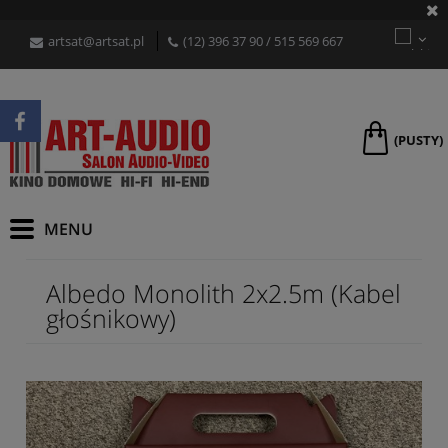
artsat@artsat.pl
(12) 396 37 90
/
515 569 667
(PUSTY)
Albedo Monolith 2x2.5m (Kabel
głośnikowy)