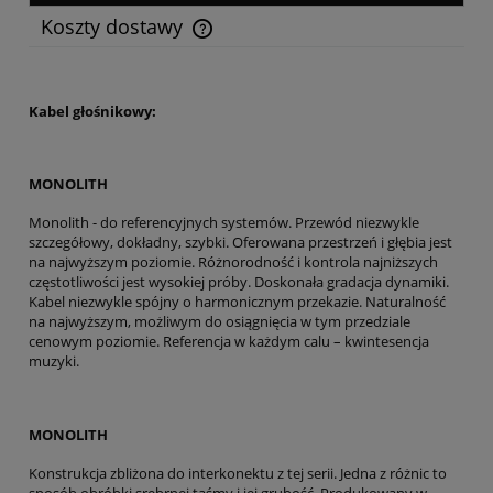
Koszty dostawy
Cena nie zawiera ewentualnych kosztów płatności
Kabel głośnikowy:
MONOLITH
Monolith - do referencyjnych systemów. Przewód niezwykle
szczegółowy, dokładny, szybki. Oferowana przestrzeń i głębia jest
na najwyższym poziomie. Różnorodność i kontrola najniższych
częstotliwości jest wysokiej próby. Doskonała gradacja dynamiki.
Kabel niezwykle spójny o harmonicznym przekazie. Naturalność
na najwyższym, możliwym do osiągnięcia w tym przedziale
cenowym poziomie. Referencja w każdym calu – kwintesencja
muzyki.
MONOLITH
Konstrukcja zbliżona do interkonektu z tej serii. Jedna z różnic to
sposób obróbki srebrnej taśmy i jej grubość. Produkowany w