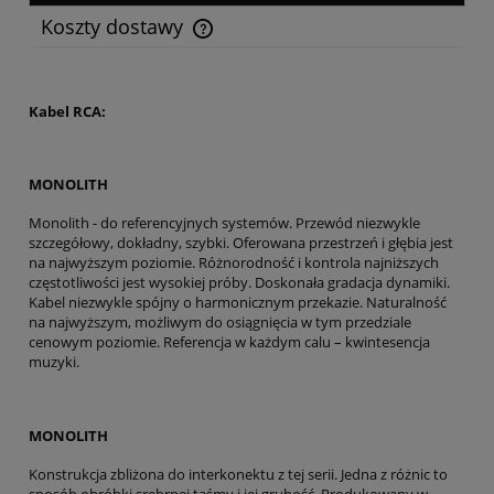
Koszty dostawy
Cena nie zawiera ewentualnych kosztów płatności
Kabel RCA:
MONOLITH
Monolith - do referencyjnych systemów. Przewód niezwykle
szczegółowy, dokładny, szybki. Oferowana przestrzeń i głębia jest
na najwyższym poziomie. Różnorodność i kontrola najniższych
częstotliwości jest wysokiej próby. Doskonała gradacja dynamiki.
Kabel niezwykle spójny o harmonicznym przekazie. Naturalność
na najwyższym, możliwym do osiągnięcia w tym przedziale
cenowym poziomie. Referencja w każdym calu – kwintesencja
muzyki.
MONOLITH
Konstrukcja zbliżona do interkonektu z tej serii. Jedna z różnic to
sposób obróbki srebrnej taśmy i jej grubość. Produkowany w