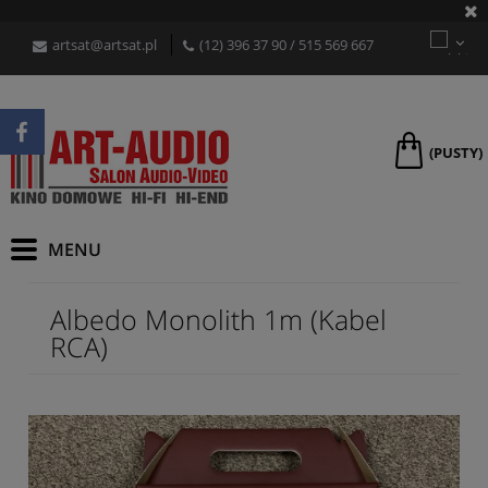
artsat@artsat.pl
(12) 396 37 90
/
515 569 667
(PUSTY)
Albedo Monolith 1m (Kabel
RCA)