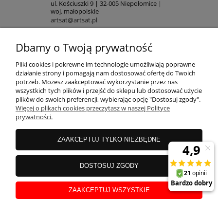
ul. Kościuszki 9 | 32-005 Niepołomice |
woj. małopolskie
artsat@artsat.pl
ART-AUDIO na FB
NIP: 6782225502 | REGON: 120645712
Dbamy o Twoją prywatność
POMOC
Pliki cookies i pokrewne im technologie umożliwiają poprawne
działanie strony i pomagają nam dostosować ofertę do Twoich
potrzeb. Możesz zaakceptować wykorzystanie przez nas
wszystkich tych plików i przejść do sklepu lub dostosować użycie
MOJE KONTO
plików do swoich preferencji, wybierając opcję "Dostosuj zgody".
Więcej o plikach cookies przeczytasz w naszej Polityce
prywatności.
PŁATNOŚCI
ZAAKCEPTUJ TYLKO NIEZBĘDNE
INFORMACJE
DOSTOSUJ ZGODY
ZAAKCEPTUJ WSZYSTKIE
O NAS