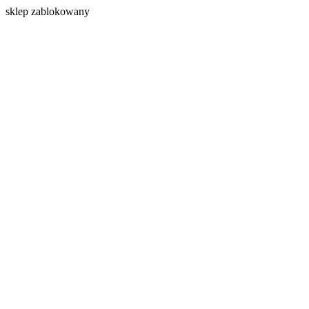
s
klep zablokowany