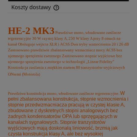
Koszty dostawy
Cena nie zawiera ewentualnych kosztów płatności
HE-2 MK3
Prawdziwe mono, wbudowane zasilacze
regeneracyjne
30 W czystej klasy A, 250 W klasy A przy 8 omach na
kanał
Obsługuje wejścia XLR i ACSS
Dwa tryby wzmocnienia 20 i 26 dB
Zastosowano prawdziwie zbalansowany wzmacniacz mocy ACSS bez
ujemnego sprzężenia zwrotnego
Zastosowano stopnie wyjściowe bez
ujemnego sprzężenia zwrotnego w technologii „Linear Fidelity”
Konstrukcja zasilania z miękkim startem
80 tranzystorów wyjściowych
ONsemi (Motorola)
W
Prawdziwa konstrukcja mono, wbudowane zasilacze regeneracyjne.
pełni zbalansowana konstrukcja, stopnie wzmocnienia i
stopnie przedwzmacniacza pracują w czystej klasie A,
zbudowane z dyskretnych stopni analogowych bez
żadnych kondensatorów OPA lub sprzęgających w
kanałach sygnałowych.
Stopnie tranzystorów
wyjściowych mają doskonałą liniowość, brzmią jak
czysta konstrukcja klasy A, ale bez wysokiej