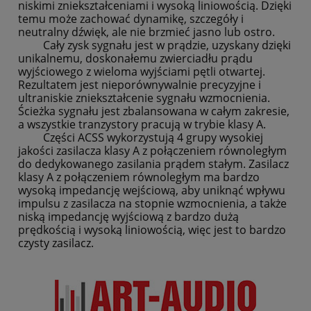
niskimi zniekształceniami i wysoką liniowością. Dzięki
temu może zachować dynamikę, szczegóły i
neutralny dźwięk, ale nie brzmieć jasno lub ostro.
Cały zysk sygnału jest w prądzie, uzyskany dzięki
unikalnemu, doskonałemu zwierciadłu prądu
wyjściowego z wieloma wyjściami pętli otwartej.
Rezultatem jest nieporównywalnie precyzyjne i
ultraniskie zniekształcenie sygnału wzmocnienia.
Ścieżka sygnału jest zbalansowana w całym zakresie,
a wszystkie tranzystory pracują w trybie klasy A.
Części ACSS wykorzystują 4 grupy wysokiej
jakości zasilacza klasy A z połączeniem równoległym
do dedykowanego zasilania prądem stałym. Zasilacz
klasy A z połączeniem równoległym ma bardzo
wysoką impedancję wejściową, aby uniknąć wpływu
impulsu z zasilacza na stopnie wzmocnienia, a także
niską impedancję wyjściową z bardzo dużą
prędkością i wysoką liniowością, więc jest to bardzo
czysty zasilacz.