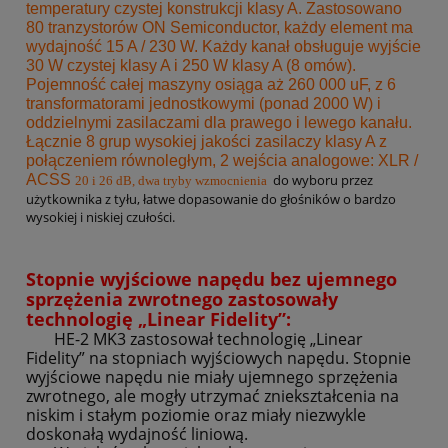
temperatury czystej konstrukcji klasy A.
Zastosowano
80 tranzystorów ON Semiconductor, każdy element ma
wydajność 15 A / 230 W. Każdy kanał obsługuje wyjście
30 W czystej klasy A i 250 W klasy A (8 omów).
Pojemność całej maszyny osiąga aż 260 000 uF, z 6
transformatorami jednostkowymi (ponad 2000 W) i
oddzielnymi zasilaczami dla prawego i lewego kanału.
Łącznie 8 grup wysokiej jakości zasilaczy klasy A z
połączeniem równoległym,
2 wejścia analogowe: XLR /
ACSS
do wyboru przez
20 i 26 dB, dwa tryby wzmocnienia
użytkownika z tyłu, łatwe dopasowanie do głośników o bardzo
wysokiej i niskiej czułości.
Stopnie wyjściowe napędu bez ujemnego
sprzężenia zwrotnego zastosowały
technologię „Linear Fidelity”:
HE-2 MK3 zastosował technologię „Linear
Fidelity” na stopniach wyjściowych napędu. Stopnie
wyjściowe napędu nie miały ujemnego sprzężenia
zwrotnego, ale mogły utrzymać zniekształcenia na
niskim i stałym poziomie oraz miały niezwykle
doskonałą wydajność liniową.