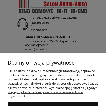
Potrzebujesz pomocy? Zadzwoń!
(12) 396 37 90
/
515 569 667
Salon audio-video ART-AUDIO
ul. Kościuszki 9 | 32-005 Niepołomice |
woj. małopolskie
artsat@artsat.pl
ART-AUDIO na FB
Dbamy o Twoją prywatność
NIP: 6782225502 | REGON: 120645712
POMOC
Pliki cookies i pokrewne im technologie umożliwiają poprawne
działanie strony i pomagają nam dostosować ofertę do Twoich
potrzeb. Możesz zaakceptować wykorzystanie przez nas
wszystkich tych plików i przejść do sklepu lub dostosować użycie
MOJE KONTO
plików do swoich preferencji, wybierając opcję "Dostosuj zgody".
Więcej o plikach cookies przeczytasz w naszej Polityce
prywatności.
PŁATNOŚCI