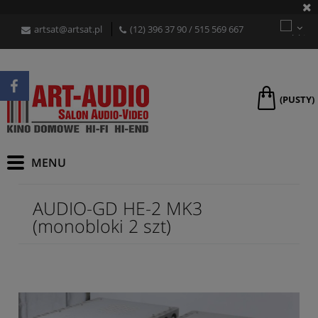
artsat@artsat.pl
(12) 396 37 90
/
515 569 667
(PUSTY)
AUDIO-GD HE-2 MK3
(monobloki 2 szt)