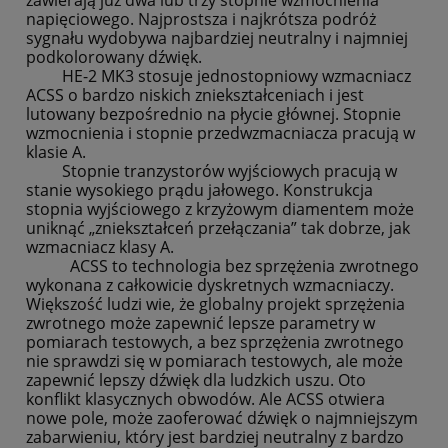
zawierają już dwa lub trzy stopnie wzmocnienia
napięciowego. Najprostsza i najkrótsza podróż
sygnału wydobywa najbardziej neutralny i najmniej
podkolorowany dźwięk.
HE-2 MK3 stosuje jednostopniowy wzmacniacz
ACSS o bardzo niskich zniekształceniach i jest
lutowany bezpośrednio na płycie głównej. Stopnie
wzmocnienia i stopnie przedwzmacniacza pracują w
klasie A.
Stopnie tranzystorów wyjściowych pracują w
stanie wysokiego prądu jałowego. Konstrukcja
stopnia wyjściowego z krzyżowym diamentem może
uniknąć „zniekształceń przełączania” tak dobrze, jak
wzmacniacz klasy A.
ACSS to technologia bez sprzężenia zwrotnego
wykonana z całkowicie dyskretnych wzmacniaczy.
Większość ludzi wie, że globalny projekt sprzężenia
zwrotnego może zapewnić lepsze parametry w
pomiarach testowych, a bez sprzężenia zwrotnego
nie sprawdzi się w pomiarach testowych, ale może
zapewnić lepszy dźwięk dla ludzkich uszu. Oto
konflikt klasycznych obwodów. Ale ACSS otwiera
nowe pole, może zaoferować dźwięk o najmniejszym
zabarwieniu, który jest bardziej neutralny z bardzo