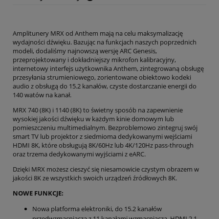
Cena nie zawiera ewentualnych kosztów płatności
Amplitunery MRX od Anthem mają na celu maksymalizację
wydajności dźwięku. Bazując na funkcjach naszych poprzednich
modeli, dodaliśmy najnowszą wersję ARC Genesis,
przeprojektowany i dokładniejszy mikrofon kalibracyjny,
internetowy interfejs użytkownika Anthem, zintegrowaną obsługę
przesyłania strumieniowego, zorientowane obiektowo kodeki
audio z obsługą do 15.2 kanałów, czyste dostarczanie energii do
140 watów na kanał.
MRX 740 (8K) i 1140 (8K) to świetny sposób na zapewnienie
wysokiej jakości dźwięku w każdym kinie domowym lub
pomieszczeniu multimedialnym. Bezproblemowo zintegruj swój
smart TV lub projektor z siedmioma dedykowanymi wejściami
HDMI 8K, które obsługują 8K/60Hz lub 4K/120Hz pass-through
oraz trzema dedykowanymi wyjściami z eARC.
Dzięki MRX możesz cieszyć się niesamowicie czystym obrazem w
jakości 8K ze wszystkich swoich urządzeń źródłowych 8K.
NOWE FUNKCJE:
Nowa platforma elektroniki, do 15.2 kanałów
przedwzmacniacza z 11 kanałami wzmacniacza, HDMI 2.1