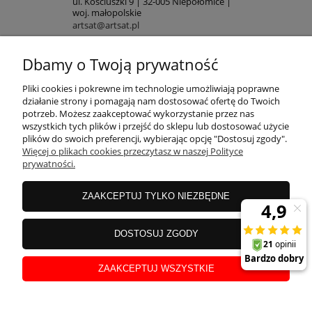
ul. Kościuszki 9 | 32-005 Niepołomice |
woj. małopolskie
artsat@artsat.pl
ART-AUDIO na FB
NIP: 6782225502 | REGON: 120645712
Dbamy o Twoją prywatność
POMOC
Pliki cookies i pokrewne im technologie umożliwiają poprawne
działanie strony i pomagają nam dostosować ofertę do Twoich
potrzeb. Możesz zaakceptować wykorzystanie przez nas
wszystkich tych plików i przejść do sklepu lub dostosować użycie
MOJE KONTO
plików do swoich preferencji, wybierając opcję "Dostosuj zgody".
Więcej o plikach cookies przeczytasz w naszej Polityce
prywatności.
PŁATNOŚCI
ZAAKCEPTUJ TYLKO NIEZBĘDNE
INFORMACJE
DOSTOSUJ ZGODY
ZAAKCEPTUJ WSZYSTKIE
O NAS
pokaż pełną wersję strony