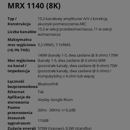
MRX 1140 (8K)
Typ /
15.2-kanałowy amplituner A/V z korekcją
Konstrukcja
akustyki pomieszczenia ARC
15.2 w sekcji przedwzmacniacza, 11 w sekcji
Liczba kanałów
wzmacniacza
Maksymalna
moc wyjściowa
5.2 VRMS, 7.1VRMS
(<0,1% THD)
140W (kanały 1-5, dwa zasilane @ 8 ohm) 170W
Moc wyjściowa
(kanały 1-5, dwa zasilane @ 6 ohm) 60W
na kanał /
(pozostałe kanały, dwa zasilane @ 8 ohm) 75W
impedancja
(pozostałe kanały, dwa zasilane @ 6 ohm) /
Kompatybilny z 4 ohm lub więcej
Łączność
Bluetooth®
bezprzewodowa
Ethernet
Tak
Aplikacje do
Airplay Google Roon
sterowania
Pasmo
20Hz - 30KHz +/-0.2dB
przenoszenia
Stosunek
110dB
sygnał-szum
Zużycie energii
570W (typowo), 0.3W (standby)