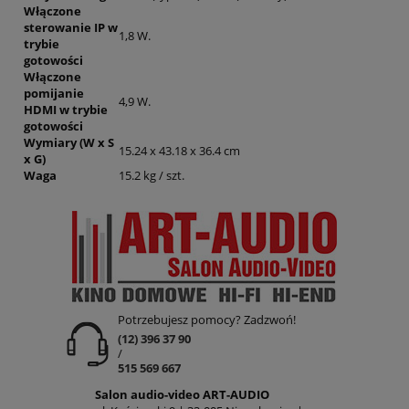
Włączone
sterowanie IP w
1,8 W.
trybie
gotowości
Włączone
pomijanie
4,9 W.
HDMI w trybie
gotowości
Wymiary (W x S
15.24 x 43.18 x 36.4 cm
x G)
Waga
15.2 kg / szt.
Potrzebujesz pomocy? Zadzwoń!
(12) 396 37 90
/
515 569 667
Salon audio-video ART-AUDIO