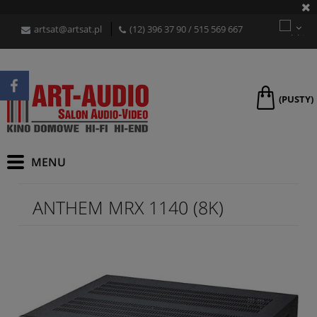
artsat@artsat.pl
(12) 396 37 90
/
515 569 667
(PUSTY)
ANTHEM MRX 1140 (8K)